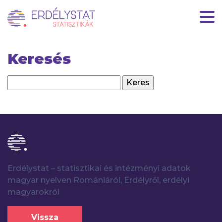
HU
|
EN
Keresés
Erdélystat – statisztikai és intézményi adatok
magyar nyelven Romániáról, Erdélyről, erdélyi
magyarokról
Vissza