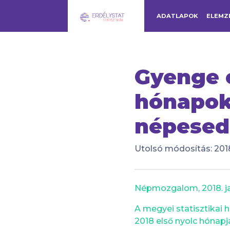
ADATLAPOK
ELEMZ
Gyenge e
hónapok
népesed
Utolsó módosítás: 2018
Népmozgalom, 2018. j
A megyei statisztikai h
2018 első nyolc hónapj