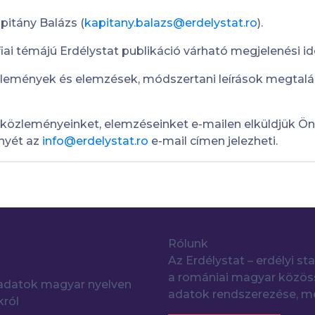
pitány Balázs (
kapitany.balazs@erdelystat.ro
).
i témájú Erdélystat publikáció várható megjelenési ide
zlemények és elemzések, módszertani leírások megtalá
n közleményeinket, elemzéseinket e-mailen elküldjük Ö
ényét az
info@erdelystat.ro
e-mail címen jelezheti.
Rólunk
Az Erdélystat – erdélyi sta
a romániai magyar közöss
i adatok magyar nyelven
adatok rendszerezése, me
król