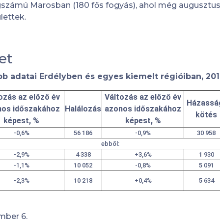
zámú Marosban (180 fős fogyás), ahol még augusztus
lettek.
et
 adatai Erdélyben és egyes kiemelt régióiban, 201
ozás az előző év
Változás az előző év
Házassá
nos időszakához
Halálozás
azonos időszakához
kötés
képest, %
képest, %
-0,6%
56 186
-0,9%
30 958
ebből:
-2,9%
4 338
+3,6%
1 930
-1,1%
10 052
-0,8%
5 091
-2,3%
10 218
+0,4%
5 634
mber 6.