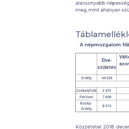
alacsonyabb népességs
meg, mint ahányan szü
Táblamellékl
A népmozgalom főbb
Vált
Élve-
azo
születés
Erdély
44 326
Székelyföld
3 473
Partium
7 608
Közép-
8 313
Erdély
Közzététel: 2018. dece