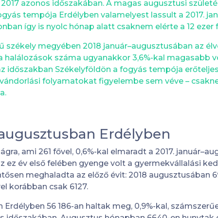
t 2017 azonos időszakában. A magas augusztusi szüle
gyás tempója Erdélyben valamelyest lassult a 2017. ja
ban így is nyolc hónap alatt csaknem elérte a 12 ezer f
ű székely megyében 2018 január–augusztusában az él
 a halálozások száma ugyanakkor 3,6%-kal magasabb vo
az időszakban Székelyföldön a fogyás tempója erőteljes
a vándorlási folyamatokat figyelembe sem véve – csakn
a.
–augusztusban Erdélyben
ágra, ami 261 fővel, 0,6%-kal elmaradt a 2017. január–au
z ez év első felében gyenge volt a gyermekvállalási ke
ntősen meghaladta az előző évit: 2018 augusztusában 
el korábban csak 6127.
n Erdélyben 56 186-an haltak meg, 0,9%-kal, számszerű
os időszakában. Augusztus hónapban 6640-en hunytak el