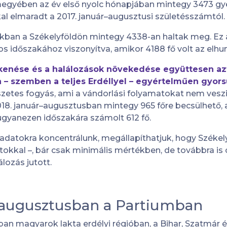
egyében az év első nyolc hónapjában mintegy 3473 gyer
al elmaradt a 2017. január–augusztusi születésszámtól.
ban a Székelyföldön mintegy 4338-an haltak meg. Ez 
nos időszakához viszonyítva, amikor 4188 fő volt az elh
kenése és a halálozások növekedése együttesen a
 – szemben a teljes Erdéllyel – egyértelműen gyors
szetes fogyás, ami a vándorlási folyamatokat nem veszi
18. január–augusztusban mintegy 965 főre becsülhető,
gyanezen időszakára számolt 612 fő.
 adatokra koncentrálunk, megállapíthatjuk, hogy Széke
atokkal –, bár csak minimális mértékben, de továbbra i
lozás jutott.
–augusztusban a Partiumban
ban magyarok lakta erdélyi régióban, a Bihar, Szatmár 