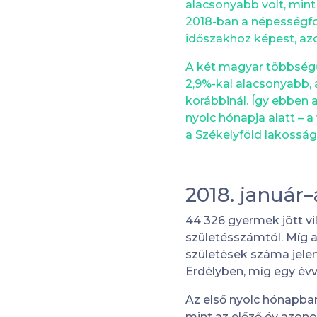
alacsonyabb volt, min
2018-ban a népességfo
időszakhoz képest, azon
A két magyar többség
2,9%-kal alacsonyabb,
korábbinál. Így ebben 
nyolc hónapja alatt – 
a Székelyföld lakosság
2018. január
44 326 gyermek jött vil
születésszámtól. Míg a
születések száma jele
Erdélyben, míg egy évv
Az első nyolc hónapba
mint az előző év azon