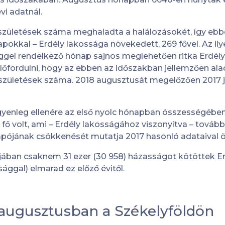
vi adatnál.
születések száma meghaladta a halálozásokét, így eb
okkal – Erdély lakossága növekedett, 269 fővel. Az ily
el rendelkező hónap sajnos meglehetően ritka Erdélybe
őfordulni, hogy az ebben az időszakban jellemzően ala
zületések száma. 2018 augusztusát megelőzően 2017 j
egyenleg ellenére az első nyolc hónapban összességébe
fő volt, ami – Erdély lakosságához viszonyítva – tovább
ójának csökkenését mutatja 2017 hasonló adataival ö
jában csaknem 31 ezer (30 958) házasságot kötöttek Er
ággal) elmarad ez előző évitől.
–augusztusban a Székelyföldön