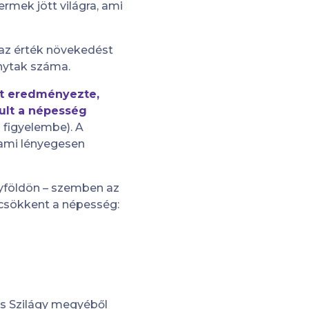
mek jött világra, ami
az érték növekedést
unytak száma.
zt eredményezte,
ult a népesség
 figyelembe). A
 ami lényegesen
lyföldön – szemben az
s csökkent a népesség:
és Szilágy megyéből