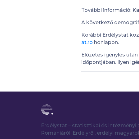
További információ: Ka
A következő demográfia
Korábbi Erdélystat kö
at.ro
honlapon.
Előzetes igénylés utá
időpontjában. Ilyen ig
Erdélystat – statisztikai és intézmény
Romániáról, Erdélyről, erdélyi magyaro