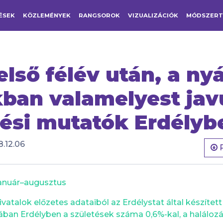
ÉSEK
KÖZLEMÉNYEK
RANGSOROK
VIZUALIZÁCIÓK
MÓDSZER
lső félév után, a nyá
ban valamelyest jav
ési mutatók Erdélyb
.12.06
anuár–augusztus
ivatalok előzetes adataiból az Erdélystat által készített
ában Erdélyben a születések száma 0,6%-kal, a haláloz