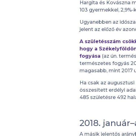
Hargita és Kovászna m
103 gyermekkel, 2,9%-k
Ugyanebben az időszak
jelent az előző év azo
A születésszám csök
hogy a Székelyföldön
fogyása
(az ún. termé
természetes fogyás 20
magasabb, mint 2017 u
Ha csak az augusztusi
összesített erdélyi ad
485 születésre 492 halá
2018. január
A másik jelentős arány