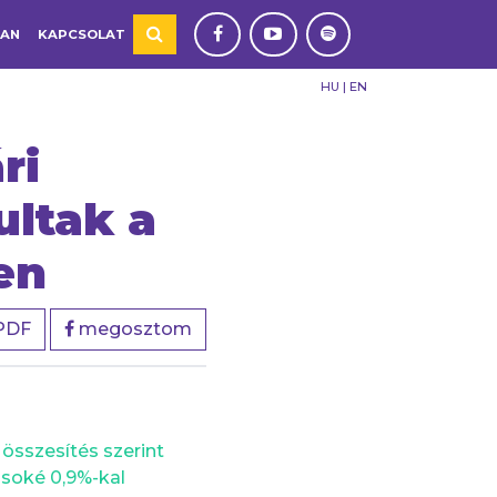
TAN
KAPCSOLAT
HU
|
EN
ri
ultak a
en
PDF
megosztom
 összesítés szerint
ásoké 0,9%-kal