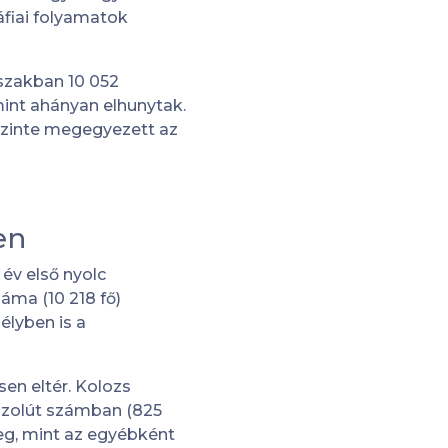
áfiai folyamatok
szakban 10 052
mint ahányan elhunytak.
 szinte megegyezett az
en
év első nyolc
áma (10 218 fő)
élyben is a
en eltér. Kolozs
szolút számban (825
eg, mint az egyébként