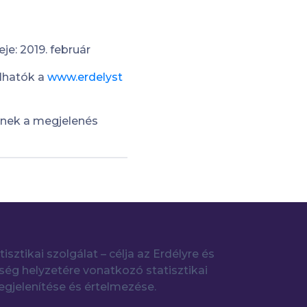
je: 2019. február
lhatók a
www.erdelyst
nnek a megjelenés
tisztikai szolgálat – célja az Erdélyre és
ég helyzetére vonatkozó statisztikai
gjelenítése és értelmezése.