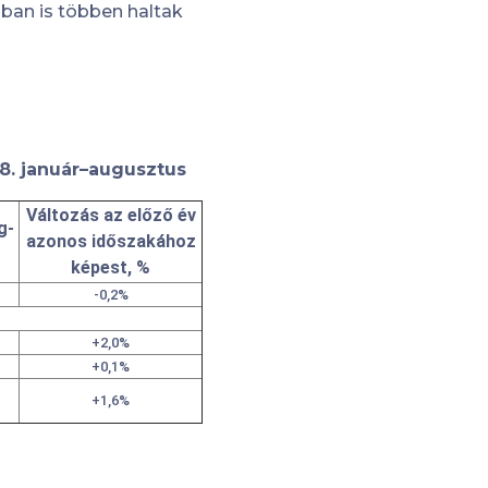
ban is többen haltak
8. január–augusztus
Változás az előző év
g-
azonos időszakához
képest, %
-0,2%
+2,0%
+0,1%
+1,6%