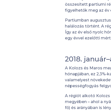
összesített partiumi r
figyelhetők meg az év 
Partiumban augusztus 
halálozás történt. A r
Így az év első nyolc 
egy évvel ezelőtti mért
2018. január
A Kolozs és Maros meg
hónapjában, ez 2,3%-ka
valamelyest növekedet
népességfogyás felgyo
A régiót alkotó Kolozs
megyében – ahol a nyá
fő) és arányában is l