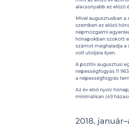
alacsonyabb ez előző é
Mivel augusztusban a 
szemben ez előző hónap
népmozgalmi egyenlegg
hónapokban szokott el
számot meghaladja a s
volt utoljára ilyen.
A pozitív augusztusi 
népességfogyás 11 963 
a népességfogyás temp
Az év első nyolc hónap
minimálisan (49 házass
2018. január