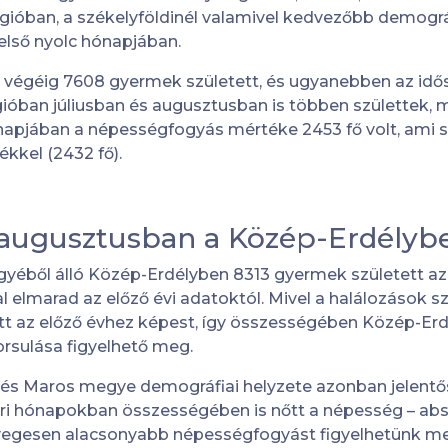
égióban, a székelyföldinél valamivel kedvezőbb demogr
első nyolc hónapjában.
végéig 7608 gyermek született, és ugyanebben az idő
égióban júliusban és augusztusban is többen születtek, 
hónapjában a népességfogyás mértéke 2453 fő volt, ami
ékkel (2432 fő).
–augusztusban a Közép-Erdélyb
yéből álló Közép-Erdélyben 8313 gyermek született az 
l elmarad az előző évi adatoktól. Mivel a halálozások sz
t az előző évhez képest, így összességében Közép-Erd
rsulása figyelhető meg.
 és Maros megye demográfiai helyzete azonban jelentős
ri hónapokban összességében is nőtt a népesség – ab
ényegesen alacsonyabb népességfogyást figyelhetünk m