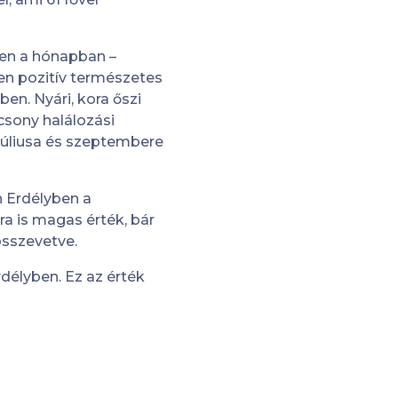
ben a hónapban –
en pozitív természetes
n. Nyári, kora őszi
csony halálozási
úliusa és szeptembere
n Erdélyben a
ra is magas érték, bár
sszevetve.
délyben. Ez az érték