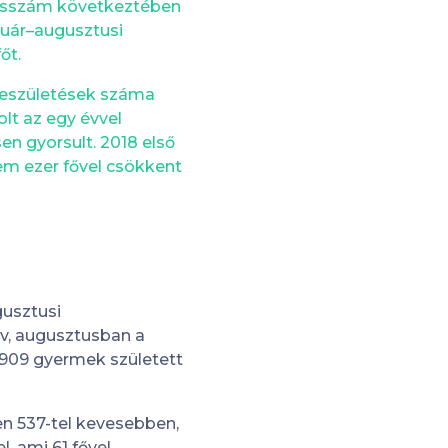
tésszám következtében
nuár–augusztusi
őt.
veszületések száma
lt az egy évvel
en gyorsult. 2018 első
em ezer fővel csökkent
gusztusi
dv, augusztusban a
6909 gyermek született
en 537-tel kevesebben,
, ami 61 fővel