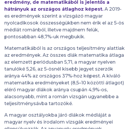
eredmény, de matematikából is jelentős a
hátrányuk az országos átlaghoz képest.
A 2019-
es eredmények szerint a vizsgázó magyar
nyolcadikosok összességükben nem érik el az 5-ös
médiát románból, illetve majdnem felük,
pontosabban 48,7%-uk megbukik.
Matematikából is az országos teljesítmény alattiak
az eredmények. Az összes diák matematika átlaga
az elemzett periódusban 5,71, a magyar nyelven
tanulóké 5,26, az 5-ösnél kisebb jegyet szerzők
aránya 44% az országos 37%-hoz képest. A kiváló
matematika eredményeket (8,5–10 közötti átlagot)
elérő magyar diákok aránya csupán 4,9%-os,
alacsonyabb, mint a román vizsgán ugyanebbe a
teljesítménysávba tartozóké.
A magyar osztályokba járó diákok médiáját a
magyar nyelv és irodalom vizsgák eredményei
ellensúlyozzák. Az anyanyelv eredmények