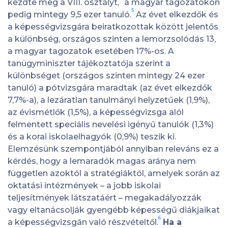
kezdte meg a VIII. osztályt,
a magyar tagozatokon
5
pedig mintegy 9,5 ezer tanuló.
Az évet elkezdők és
a képességvizsgára beiratkozottak között jelentős
a különbség, országos szinten a lemorzsolódás 13,
a magyar tagozatok esetében 17%-os. A
tanügyminiszter tájékoztatója szerint a
különbséget (országos szinten mintegy 24 ezer
tanuló) a pótvizsgára maradtak (az évet elkezdők
7,7%-a), a lezáratlan tanulmányi helyzetűek (1,9%),
az évismétlők (1,5%), a képességvizsga alól
felmentett speciális nevelési igényű tanulók (1,3%)
és a korai iskolaelhagyók (0,9%) teszik ki.
Elemzésünk szempontjából annyiban releváns ez a
kérdés, hogy a lemaradók magas aránya nem
független azoktól a stratégiáktól, amelyek során az
oktatási intézmények – a jobb iskolai
teljesítmények látszatáért – megakadályozzák
vagy eltanácsolják gyengébb képességű diákjaikat
6
a képességvizsgán való részvételtől.
Ha a