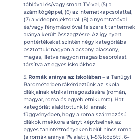
táblával és/vagy smart TV-vel, (5) a
számítógéppel, (6) az internetkapcsolattal,
(7) a videoprojektorral, (8) a nyomtatóval
és/vagy fénymásolóval felszerelt tantermek
aránya került összegzésre. Az így nyert
pontértékeket szintén négy kategóriába
osztottuk: nagyon alacsony, alacsony,
magas, illetve nagyon magas besorolást
társítva az egyes iskolákhoz.
5.
Romák aránya az iskolában
– a Tanügyi
Barométerben rákérdeztünk az iskola
diákjainak etnikai megoszlására (román,
magyar, roma és egyéb etnikumra). Hat
kategóriát alakítottunk ki, annak
függvényében, hogy a roma származású
diákok mekkora arányt képviselnek az
egyes tanintézményeken belül: nincs roma
(a romák aránya 1% alatti), 1–5% közötti, 6–