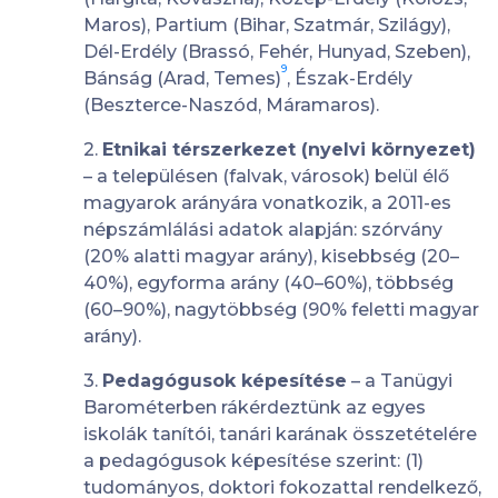
Maros), Partium (Bihar, Szatmár, Szilágy),
Dél-Erdély (Brassó, Fehér, Hunyad, Szeben),
9
Bánság (Arad, Temes)
, Észak-Erdély
(Beszterce-Naszód, Máramaros).
2.
Etnikai térszerkezet (nyelvi környezet)
– a településen (falvak, városok) belül élő
magyarok arányára vonatkozik, a 2011-es
népszámlálási adatok alapján: szórvány
(20% alatti magyar arány), kisebbség (20–
40%), egyforma arány (40–60%), többség
(60–90%), nagytöbbség (90% feletti magyar
arány).
3.
Pedagógusok képesítése
– a Tanügyi
Barométerben rákérdeztünk az egyes
iskolák tanítói, tanári karának összetételére
a pedagógusok képesítése szerint: (1)
tudományos, doktori fokozattal rendelkező,