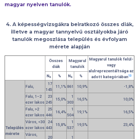
magyar nyelven tanulók.
4. A képességvizsgákra beiratkozó összes diák,
illetve a magyar tannyelvű osztályokba járó
tanulók megoszlása település és évfolyam
mérete alapján
Magyarul tanulók
felül-
Összes
Magyarul
vagy
diák
tanulók
alulreprezentáltsága
az
N
%
N
%
13
adott kategóriában
b
b
17
Falu,
11,1%
861
10,9%
-1,8%
145
Falu, 1–2
23
1
15,0%
16,5%
10,0%
ezer lakos
245
303
Falu, >2
25
1
16,4%
19,1%
16,5%
ezer lakos
446
504
Város, <30
24
1
15,8%
19,5%
23,4%
Település
ezer lakos
443
537
mérete
Város,
20
1