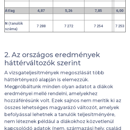
Átlag
4,87
5,26
7,85
6,00
N
(tanulók
7 288
7 272
7 254
7 253
száma)
2. Az országos eredmények
háttérváltozók szerint
A vizsgateljesítmények megoszlását több
háttértényező alapján is elemezzük.
Megpróbáltunk minden olyan adatot a diákok
eredményei mellé rendelni, amelyekhez
hozzáférésünk volt. Ezek sajnos nem merítik ki az
összes lehetséges magyarázó változót, amelyek
befolyással lehetnek a tanulók teljesítményére,
nem léteznek például a diákokhoz közvetlenül
kapcsolódó adatok (nem, származási hely, család