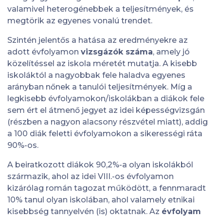
valamivel heterogénebbek a teljesítmények, és
megtörik az egyenes vonalú trendet.
Szintén jelentős a hatása az eredményekre az
adott évfolyamon
vizsgázók száma
, amely jó
közelítéssel az iskola méretét mutatja. A kisebb
iskoláktól a nagyobbak fele haladva egyenes
arányban nőnek a tanulói teljesítmények. Míg a
legkisebb évfolyamokon/iskolákban a diákok fele
sem ért el átmenő jegyet az idei képességvizsgán
(részben a nagyon alacsony részvétel miatt), addig
a 100 diák feletti évfolyamokon a sikerességi ráta
90%-os.
A beiratkozott diákok 90,2%-a olyan iskolákból
származik, ahol az idei VIII.-os évfolyamon
kizárólag román tagozat működött, a fennmaradt
10% tanul olyan iskolában, ahol valamely etnikai
kisebbség tannyelvén (is) oktatnak. Az
évfolyam