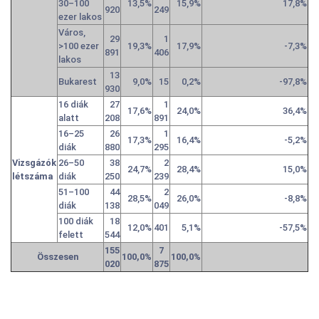
30–100
13,5%
15,9%
17,8%
920
249
ezer lakos
Város,
29
1
>100 ezer
19,3%
17,9%
-7,3%
891
406
lakos
13
Bukarest
9,0%
15
0,2%
-97,8%
930
16 diák
27
1
17,6%
24,0%
36,4%
alatt
208
891
16–25
26
1
17,3%
16,4%
-5,2%
diák
880
295
Vizsgázók
26–50
38
2
24,7%
28,4%
15,0%
létszáma
diák
250
239
51–100
44
2
28,5%
26,0%
-8,8%
diák
138
049
100 diák
18
12,0%
401
5,1%
-57,5%
felett
544
155
7
Összesen
100,0%
100,0%
020
875