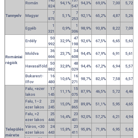
145
137
Román
94,1%
94,3%
69,0%
7,00
5,72
824
547
7
7
Tannyelv
Magyar
5,1%
92,1%
65,2%
4,87
5,26
875
253
1
1
Egyéb
0,9%
98,9%
93,8%
8,22
7,09
321
306
50
47
Erdély
32,9%
92,6%
67,5%
6,65
5,63
992
198
36
34
Moldva
23,7%
94,4%
67,9%
6,91
5,61
666
608
Romániai
régiók
50
48
Havasalföld
32,8%
94,4%
67,2%
6,94
5,57
882
029
Bukarest-
16
16
10,6%
98,7%
82,0%
7,58
6,57
Ilfov
480
271
Falu, <ezer
17
15
11,1%
87,9%
46,5%
5,72
4,46
lakos
145
075
Falu, 1–2
23
20
15,0%
89,8%
51,1%
5,95
4,65
ezer lakos
245
865
Falu, >2
25
23
16,4%
92,0%
57,2%
6,21
4,94
ezer lakos
446
401
Város, <30
24
23
Település
15,8%
95,8%
71,8%
6,95
5,62
ezer lakos
443
411
mérete