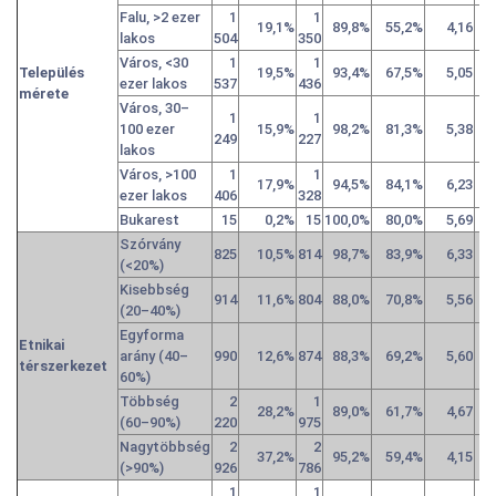
Falu, >2 ezer
1
1
19,1%
89,8%
55,2%
4,16
lakos
504
350
Város, <30
1
1
Település
19,5%
93,4%
67,5%
5,05
ezer lakos
537
436
mérete
Város, 30–
1
1
100 ezer
15,9%
98,2%
81,3%
5,38
249
227
lakos
Város, >100
1
1
17,9%
94,5%
84,1%
6,23
ezer lakos
406
328
Bukarest
15
0,2%
15
100,0%
80,0%
5,69
Szórvány
825
10,5%
814
98,7%
83,9%
6,33
(<20%)
Kisebbség
914
11,6%
804
88,0%
70,8%
5,56
(20–40%)
Egyforma
Etnikai
arány (40–
990
12,6%
874
88,3%
69,2%
5,60
térszerkezet
60%)
Többség
2
1
28,2%
89,0%
61,7%
4,67
(60–90%)
220
975
Nagytöbbség
2
2
37,2%
95,2%
59,4%
4,15
(>90%)
926
786
1
1