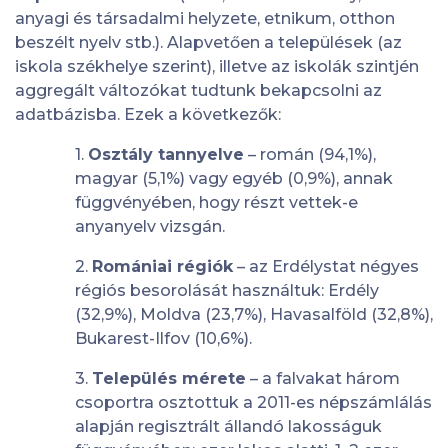
anyagi és társadalmi helyzete, etnikum, otthon
beszélt nyelv stb.). Alapvetően a települések (az
iskola székhelye szerint), illetve az iskolák szintjén
aggregált változókat tudtunk bekapcsolni az
adatbázisba. Ezek a következők:
1.
Osztály tannyelve
– román (94,1%),
magyar (5,1%) vagy egyéb (0,9%), annak
függvényében, hogy részt vettek-e
anyanyelv vizsgán.
2.
Romániai régiók
– az Erdélystat négyes
régiós besorolását használtuk: Erdély
(32,9%), Moldva (23,7%), Havasalföld (32,8%),
Bukarest-Ilfov (10,6%).
3.
Település mérete
– a falvakat három
csoportra osztottuk a 2011-es népszámlálás
alapján regisztrált állandó lakosságuk