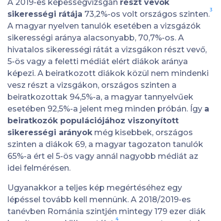
A 2019-es képességvizsgán
részt vevők
3
sikerességi rátája
73,2%-os volt országos szinten.
A magyar nyelven tanulók esetében a vizsgázók
sikerességi aránya alacsonyabb, 70,7%-os. A
hivatalos sikerességi rátát a vizsgákon részt vevő,
5-ös vagy a feletti médiát elért diákok aránya
képezi. A beiratkozott diákok közül nem mindenki
vesz részt a vizsgákon, országos szinten a
beiratkozottak 94,5%-a, a magyar tannyelvűek
esetében 92,5%-a jelent meg minden próbán. Így
a
beiratkozók populációjához viszonyított
sikerességi arányok
még kisebbek, országos
szinten a diákok 69, a magyar tagozaton tanulók
65%-a ért el 5-ös vagy annál nagyobb médiát az
idei felmérésen.
Ugyanakkor a teljes kép megértéséhez egy
lépéssel tovább kell mennünk. A 2018/2019-es
tanévben Románia szintjén mintegy 179 ezer diák
4