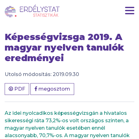
HU
|
EN
Képességvizsga 2019. A
magyar nyelven tanulók
eredményei
Utolsó módosítás: 2019.09.30
PDF
megosztom
Az idei nyolcadikos képességvizsgán a hivatalos
sikerességi ráta 73,2%-os volt országos szinten, a
magyar nyelven tanulók esetében ennél
alacsonyabb, 70,7%-os. A magyar nyelven tanulók