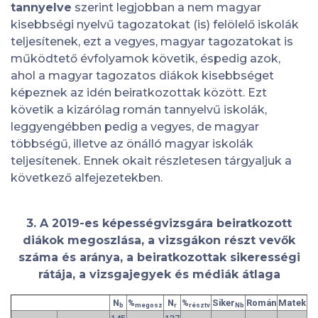
tannyelve
szerint legjobban a nem magyar
kisebbségi nyelvű tagozatokat (is) felölelő iskolák
teljesítenek, ezt a vegyes, magyar tagozatokat is
működtető évfolyamok követik, éspedig azok,
ahol a magyar tagozatos diákok kisebbséget
képeznek az idén beiratkozottak között. Ezt
követik a kizárólag román tannyelvű iskolák,
leggyengébben pedig a vegyes, de magyar
többségű, illetve az önálló magyar iskolák
teljesítenek. Ennek okait részletesen tárgyaljuk a
következő alfejezetekben.
3. A 2019-es képességvizsgára beiratkozott
diákok megoszlása, a vizsgákon részt vevők
száma és aránya, a beiratkozottak sikerességi
rátája, a vizsgajegyek és médiák átlaga
N
%
N
%
Siker
Román
Matek
An
b
megosz
r
résztv
Nb