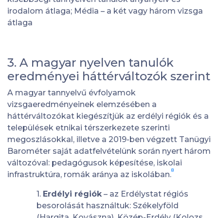
irodalom átlaga; Média – a két vagy három vizsga
átlaga
3. A magyar nyelven tanulók
eredményei háttérváltozók szerint
A magyar tannyelvű évfolyamok
vizsgaeredményeinek elemzésében a
háttérváltozókat kiegészítjük az erdélyi régiók és a
települések etnikai térszerkezete szerinti
megoszlásokkal, illetve a 2019-ben végzett Tanügyi
Barométer saját adatfelvételünk során nyert három
változóval: pedagógusok képesítése, iskolai
8
infrastruktúra, romák aránya az iskolában.
1.
Erdélyi régiók
– az Erdélystat régiós
besorolását használtuk: Székelyföld
(Hargita, Kovászna), Közép-Erdély (Kolozs,