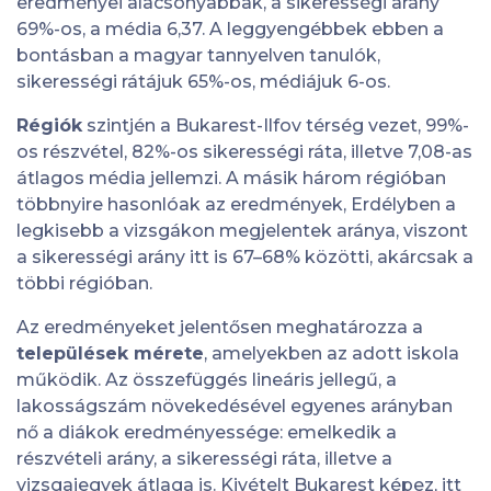
eredményei alacsonyabbak, a sikerességi arány
69%-os, a média 6,37. A leggyengébbek ebben a
bontásban a magyar tannyelven tanulók,
sikerességi rátájuk 65%-os, médiájuk 6-os.
Régiók
szintjén a Bukarest-Ilfov térség vezet, 99%-
os részvétel, 82%-os sikerességi ráta, illetve 7,08-as
átlagos média jellemzi. A másik három régióban
többnyire hasonlóak az eredmények, Erdélyben a
legkisebb a vizsgákon megjelentek aránya, viszont
a sikerességi arány itt is 67–68% közötti, akárcsak a
többi régióban.
Az eredményeket jelentősen meghatározza a
települések mérete
, amelyekben az adott iskola
működik. Az összefüggés lineáris jellegű, a
lakosságszám növekedésével egyenes arányban
nő a diákok eredményessége: emelkedik a
részvételi arány, a sikerességi ráta, illetve a
vizsgajegyek átlaga is. Kivételt Bukarest képez, itt