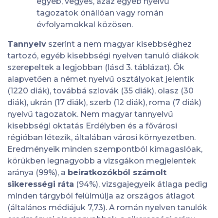
egyéb, vegyes, azaz egyéb nyelvű
tagozatok önállóan vagy román
évfolyamokkal közösen.
Tannyelv
szerint a nem magyar kisebbséghez
tartozó, egyéb kisebbségi nyelven tanuló diákok
szerepeltek a legjobban (lásd 3. táblázat). Ők
alapvetően a német nyelvű osztályokat jelentik
(1220 diák), továbbá szlovák (35 diák), olasz (30
diák), ukrán (17 diák), szerb (12 diák), roma (7 diák)
nyelvű tagozatok. Nem magyar tannyelvű
kisebbségi oktatás Erdélyben és a fővárosi
régióban létezik, általában városi környezetben.
Eredményeik minden szempontból kimagaslóak,
körükben legnagyobb a vizsgákon megjelentek
aránya (99%), a
beiratkozókból számolt
sikerességi ráta
(94%), vizsgajegyeik átlaga pedig
minden tárgyból felülmúlja az országos átlagot
(általános médiájuk 7,73). A román nyelven tanulók