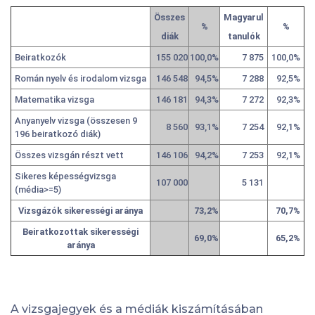
Összes
Magyarul
%
%
diák
tanulók
Beiratkozók
155 020
100,0%
7 875
100,0%
Román nyelv és irodalom vizsga
146 548
94,5%
7 288
92,5%
Matematika vizsga
146 181
94,3%
7 272
92,3%
Anyanyelv vizsga (összesen 9
8 560
93,1%
7 254
92,1%
196 beiratkozó diák)
Összes vizsgán részt vett
146 106
94,2%
7 253
92,1%
Sikeres képességvizsga
107 000
5 131
(média>=5)
Vizsgázók sikerességi aránya
73,2%
70,7%
Beiratkozottak sikerességi
69,0%
65,2%
aránya
A vizsgajegyek és a médiák kiszámításában