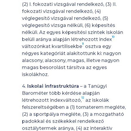
(2) I. fokozati vizsgával rendelkező, (3) II.
fokozati vizsgával rendelkező, (4)
véglegesítő vizsgával rendelkező, (5)
véglegesítő vizsga nélküli, (6) képesítés
nélküli. Az egyes képesítési szintek iskolán
10
belüli aránya alapján létrehozott index
11
változónkat kvartilisekbe
osztva egy
négyes kategóriát alakítottunk ki: nagyon
alacsony, alacsony, magas, illetve nagyon
magas besorolást társítva az egyes
iskolákhoz.
4.
Iskolai infrastruktúra
– a Tanügyi
Barométer több kérdése alapján
12
létrehozott indexváltozó,
az iskolák
felszereltségében a (1) tornaterem megléte,
(2) a sportpálya megléte, (3) a mozgatható
padokkal és székekkel rendelkező
osztálytermek aránya, (4) az interaktív