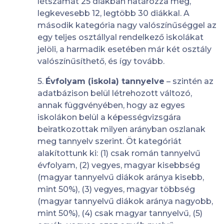
létszámát 25 diákban határozza meg,
legkevesebb 12, legtöbb 30 diákkal. A
második kategória nagy valószínűséggel az
egy teljes osztállyal rendelkező iskolákat
jelöli, a harmadik esetében már két osztály
valószínűsíthető, és így tovább.
5.
Évfolyam (iskola) tannyelve
– szintén az
adatbázison belül létrehozott változó,
annak függvényében, hogy az egyes
iskolákon belül a képességvizsgára
beiratkozottak milyen arányban oszlanak
meg tannyelv szerint. Öt kategóriát
alakítottunk ki: (1) csak román tannyelvű
évfolyam, (2) vegyes, magyar kisebbség
(magyar tannyelvű diákok aránya kisebb,
mint 50%), (3) vegyes, magyar többség
(magyar tannyelvű diákok aránya nagyobb,
mint 50%), (4) csak magyar tannyelvű, (5)