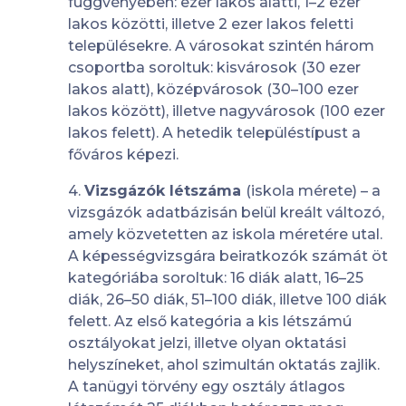
függvényében: ezer lakos alatti, 1–2 ezer
lakos közötti, illetve 2 ezer lakos feletti
településekre. A városokat szintén három
csoportba soroltuk: kisvárosok (30 ezer
lakos alatt), középvárosok (30–100 ezer
lakos között), illetve nagyvárosok (100 ezer
lakos felett). A hetedik településtípust a
főváros képezi.
4.
Vizsgázók létszáma
(iskola mérete) – a
vizsgázók adatbázisán belül kreált változó,
amely közvetetten az iskola méretére utal.
A képességvizsgára beiratkozók számát öt
kategóriába soroltuk: 16 diák alatt, 16–25
diák, 26–50 diák, 51–100 diák, illetve 100 diák
felett. Az első kategória a kis létszámú
osztályokat jelzi, illetve olyan oktatási
helyszíneket, ahol szimultán oktatás zajlik.
A tanügyi törvény egy osztály átlagos