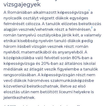
vizsgajegyek
1
A Romániában alkalmazott képességvizsga
a
nyolcadik osztályt végzett diákok egységes
felmérését célozza. A tanulók előzetes beiratkozás
2
alapján vesznek/vehetnek részt a felmérésen,
a
román tannyelvű osztályokba járók két, a valamely
etnikai kisebbség nyelvén tanuló diákok pedig
három írásbeli vizsgán vesznek részt: román
nyelvből, matematikából és anyanyelvből. A
középiskolákba való felvételi során 80%-ban a
képességvizsga és 20%-ban az általános iskolai
médiának az átlagát veszik figyelembe a tanulók
rangsorolásában. A képességvizsgán részt nem
vevő diákok hároméves szakmunkásképzésbe
közvetlenül beiratkozhatnak, illetve az első
elosztás után nem betöltött líceumi helyekre is
jelentkezhetnek.