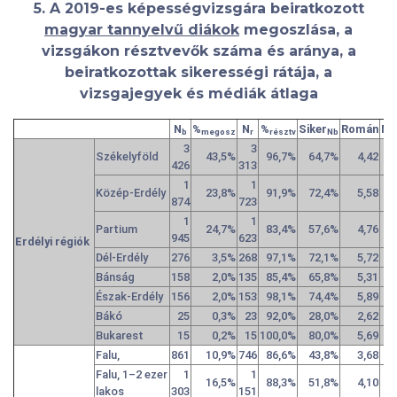
5. A 2019-es képességvizsgára beiratkozott
magyar tannyelvű diákok
megoszlása, a
vizsgákon résztvevők száma és aránya, a
beiratkozottak sikerességi rátája, a
vizsgajegyek és médiák átlaga
N
%
N
%
Siker
Román
Ma
b
megosz
r
résztv
Nb
3
3
Székelyföld
43,5%
96,7%
64,7%
4,42
426
313
1
1
Közép-Erdély
23,8%
91,9%
72,4%
5,58
874
723
1
1
Partium
24,7%
83,4%
57,6%
4,76
945
623
Erdélyi régiók
Dél-Erdély
276
3,5%
268
97,1%
72,1%
5,72
Bánság
158
2,0%
135
85,4%
65,8%
5,31
Észak-Erdély
156
2,0%
153
98,1%
74,4%
5,89
Bákó
25
0,3%
23
92,0%
28,0%
2,62
Bukarest
15
0,2%
15
100,0%
80,0%
5,69
Falu,
861
10,9%
746
86,6%
43,8%
3,68
Falu, 1–2 ezer
1
1
16,5%
88,3%
51,8%
4,10
lakos
303
151