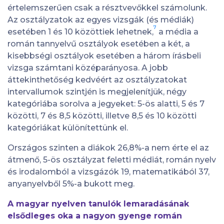
értelemszerűen csak a résztvevőkkel számolunk.
Az osztályzatok az egyes vizsgák (és médiák)
7
esetében 1 és 10 közöttiek lehetnek,
a média a
román tannyelvű osztályok esetében a két, a
kisebbségi osztályok esetében a három írásbeli
vizsga számtani középarányosa. A jobb
áttekinthetőség kedvéért az osztályzatokat
intervallumok szintjén is megjelenítjük, négy
kategóriába sorolva a jegyeket: 5-ös alatti, 5 és 7
közötti, 7 és 8,5 közötti, illetve 8,5 és 10 közötti
kategóriákat különítettünk el.
Országos szinten a diákok 26,8%-a nem érte el az
átmenő, 5-ös osztályzat feletti médiát, román nyelv
és irodalomból a vizsgázók 19, matematikából 37,
anyanyelvből 5%-a bukott meg.
A magyar nyelven tanulók lemaradásának
elsődleges oka a nagyon gyenge román