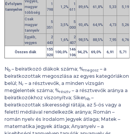
Vegyes,
Évfolyam
1
1
magyar
1,2%
89,6%
61,8%
5,33
5,19
tannyelve
798
611
többség
Csak
5
5
magyar
3,5%
93,4%
64,9%
4,73
5,26
351
000
tannyelv
Egyéb,
2
2
1,6%
98,5%
88,5%
7,95
6,76
vegyes
443
407
155
146
Összes diák
100,0%
94,2%
69,0%
6,91
5,71
020
106
N
– beiratkozó diákok száma; %
– a
b
megosz
beiratkozottak megoszlása az egyes kategóriákon
belül; N
– a résztvevők, a minden vizsgán
r
megjelentek száma; %
– a résztvevők aránya a
résztv
beiratkozókhoz viszonyítva; Siker
–
Nb
beiratkozottak sikerességi rátája, az 5-ös vagy a
feletti médiával rendelkezők aránya; Román –
román nyelv és irodalom jegyek átlaga; Matek –
matematika jegyek átlaga; Anyanyelv – a
kisebbségi tannyelven tanulók anyanyelv és