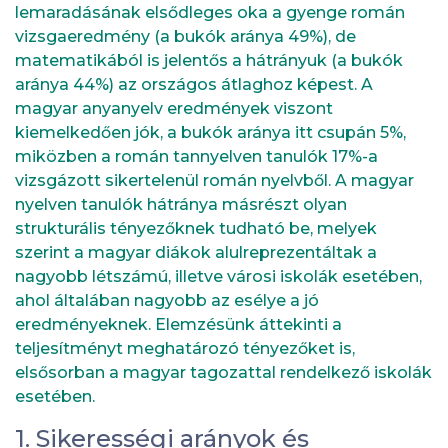
lemaradásának elsődleges oka a gyenge román
vizsgaeredmény (a bukók aránya 49%), de
matematikából is jelentős a hátrányuk (a bukók
aránya 44%) az országos átlaghoz képest. A
magyar anyanyelv eredmények viszont
kiemelkedően jók, a bukók aránya itt csupán 5%,
miközben a román tannyelven tanulók 17%-a
vizsgázott sikertelenül román nyelvből. A magyar
nyelven tanulók hátránya másrészt olyan
strukturális tényezőknek tudható be, melyek
szerint a magyar diákok alulreprezentáltak a
nagyobb létszámú, illetve városi iskolák esetében,
ahol általában nagyobb az esélye a jó
eredményeknek. Elemzésünk áttekinti a
teljesítményt meghatározó tényezőket is,
elsősorban a magyar tagozattal rendelkező iskolák
esetében.
1. Sikerességi arányok és