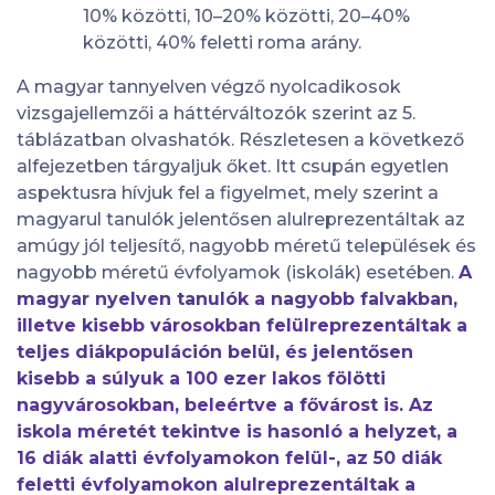
10% közötti, 10–20% közötti, 20–40%
közötti, 40% feletti roma arány.
A magyar tannyelven végző nyolcadikosok
vizsgajellemzői a háttérváltozók szerint az 5.
táblázatban olvashatók. Részletesen a következő
alfejezetben tárgyaljuk őket. Itt csupán egyetlen
aspektusra hívjuk fel a figyelmet, mely szerint a
magyarul tanulók jelentősen alulreprezentáltak az
amúgy jól teljesítő, nagyobb méretű települések és
nagyobb méretű évfolyamok (iskolák) esetében.
A
magyar nyelven tanulók a nagyobb falvakban,
illetve kisebb városokban felülreprezentáltak a
teljes diákpopuláción belül, és jelentősen
kisebb a súlyuk a 100 ezer lakos fölötti
nagyvárosokban, beleértve a fővárost is. Az
iskola méretét tekintve is hasonló a helyzet, a
16 diák alatti évfolyamokon felül-, az 50 diák
feletti évfolyamokon alulreprezentáltak a