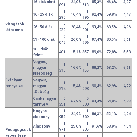
16 diák alatt
24,0%
85,3%
46,6%
3,97
891
613
1
1
16–25 diák
16,4%
92,4%
59,8%
4,47
295
196
Vizsgázók
2
2
26–50 diák
28,4%
93,4%
68,5%
4,96
létszáma
239
091
2
1
51–100 diák
26,0%
97,4%
80,5%
5,61
049
996
100 diák
401
5,1%
357
89,0%
72,8%
5,58
felett
Vegyes,
1
1
magyar
16,6%
88,2%
68,2%
5,61
310
155
kisebbség
Évfolyam
Vegyes,
1
1
tannyelve
magyar
15,4%
90,4%
62,9%
4,72
214
098
többség
Csak magyar
5
5
67,9%
93,4%
64,9%
4,73
tannyelv
351
000
Nagyon
1
1
24,9%
86,3%
52,1%
4,24
alacsony
958
689
1
1
Alacsony
25,0%
91,6%
58,9%
4,54
971
805
Pedagógusok
képesítése
1
1