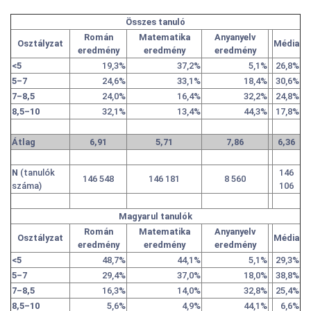
Összes tanuló
Román
Matematika
Anyanyelv
Osztályzat
Média
eredmény
eredmény
eredmény
<5
19,3%
37,2%
5,1%
26,8%
5–7
24,6%
33,1%
18,4%
30,6%
7–8,5
24,0%
16,4%
32,2%
24,8%
8,5–10
32,1%
13,4%
44,3%
17,8%
Átlag
6,91
5,71
7,86
6,36
N
(tanulók
146
146 548
146 181
8 560
száma)
106
Magyarul tanulók
Román
Matematika
Anyanyelv
Osztályzat
Média
eredmény
eredmény
eredmény
<5
48,7%
44,1%
5,1%
29,3%
5–7
29,4%
37,0%
18,0%
38,8%
7–8,5
16,3%
14,0%
32,8%
25,4%
8,5–10
5,6%
4,9%
44,1%
6,6%