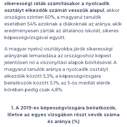
sikerességi ráták számításakor a nyolcadik
osztályt elkezdők számát vesszük alapul
, akkor
országos szinten 60%, a magyarul tanulók
esetében 54% azoknak a diákoknak az aránya, akik
eredményesen zárták az általános iskolát, sikeres
képességvizsgával együtt.
A magyar nyelvű osztályokba járók sikerességi
arányának lemaradása az országoshoz képest
jelentősen nő a viszonyítási alapok bővítésével. A
magyarul tanulók aránya a nyolcadik osztályt
elkezdők között 5,3%, a képességvizsgára
beiratkozók között 5,1%, az 5-ös médiát elérők
körében pedig csak 4,8%.
1. A 2019-es képességvizsgára beiratkozók,
illetve az egyes vizsgákon részt vevők száma
és aránya (%)