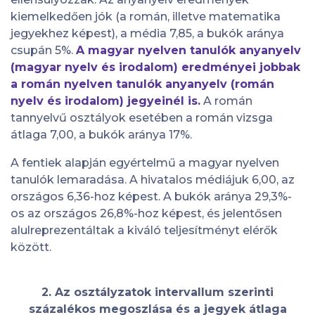
kiemelkedően jók (a román, illetve matematika
jegyekhez képest), a média 7,85, a bukók aránya
csupán 5%.
A magyar nyelven tanulók anyanyelv
(magyar nyelv és irodalom) eredményei jobbak
a román nyelven tanulók anyanyelv (román
nyelv és irodalom) jegyeinél is.
A román
tannyelvű osztályok esetében a román vizsga
átlaga 7,00, a bukók aránya 17%.
A fentiek alapján egyértelmű a magyar nyelven
tanulók lemaradása. A hivatalos médiájuk 6,00, az
országos 6,36-hoz képest. A bukók aránya 29,3%-
os az országos 26,8%-hoz képest, és jelentősen
alulreprezentáltak a kiváló teljesítményt elérők
között.
2. Az osztályzatok intervallum szerinti
százalékos megoszlása és a jegyek átlaga