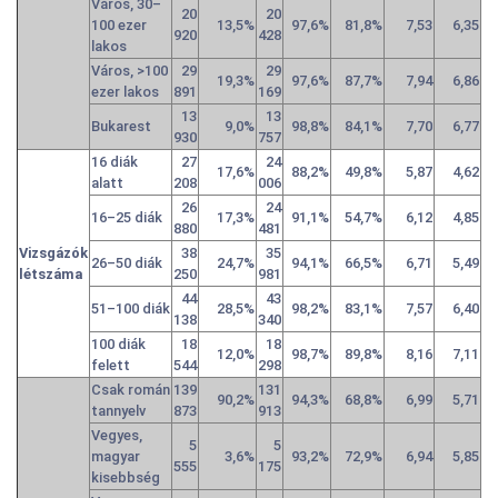
Város, 30–
20
20
100 ezer
13,5%
97,6%
81,8%
7,53
6,35
920
428
lakos
Város, >100
29
29
19,3%
97,6%
87,7%
7,94
6,86
ezer lakos
891
169
13
13
Bukarest
9,0%
98,8%
84,1%
7,70
6,77
930
757
16 diák
27
24
17,6%
88,2%
49,8%
5,87
4,62
alatt
208
006
26
24
16–25 diák
17,3%
91,1%
54,7%
6,12
4,85
880
481
Vizsgázók
38
35
26–50 diák
24,7%
94,1%
66,5%
6,71
5,49
létszáma
250
981
44
43
51–100 diák
28,5%
98,2%
83,1%
7,57
6,40
138
340
100 diák
18
18
12,0%
98,7%
89,8%
8,16
7,11
felett
544
298
Csak román
139
131
90,2%
94,3%
68,8%
6,99
5,71
tannyelv
873
913
Vegyes,
5
5
magyar
3,6%
93,2%
72,9%
6,94
5,85
555
175
kisebbség