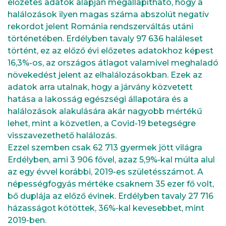
előzetes adatok alapján megállapítható, hogy a
halálozások ilyen magas száma abszolút negatív
rekordot jelent Románia rendszerváltás utáni
történetében. Erdélyben tavaly 97 636 haláleset
történt, ez az előző évi előzetes adatokhoz képest
16,3%-os, az országos átlagot valamivel meghaladó
növekedést jelent az elhalálozásokban. Ezek az
adatok arra utalnak, hogy a járvány közvetett
hatása a lakosság egészségi állapotára és a
halálozások alakulására akár nagyobb mértékű
lehet, mint a közvetlen, a Covid-19 betegségre
visszavezethető halálozás.
Ezzel szemben csak 62 713 gyermek jött világra
Erdélyben, ami 3 906 fővel, azaz 5,9%-kal múlta alul
az egy évvel korábbi, 2019-es születésszámot. A
népességfogyás mértéke csaknem 35 ezer fő volt,
bő duplája az előző évinek. Erdélyben tavaly 27 716
házasságot kötöttek, 36%-kal kevesebbet, mint
2019-ben.