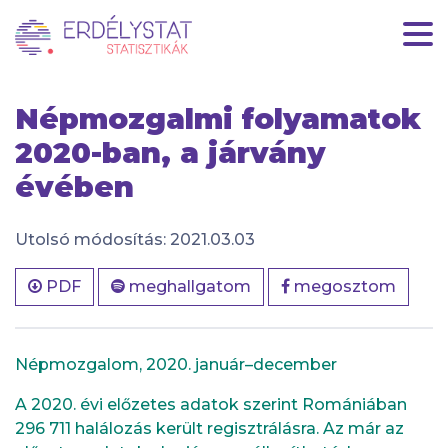
HU
|
EN
Népmozgalmi folyamatok
2020-ban, a járvány
évében
Utolsó módosítás: 2021.03.03
PDF
meghallgatom
megosztom
Népmozgalom, 2020. január–december
A 2020. évi előzetes adatok szerint Romániában
296 711 halálozás került regisztrálásra. Az már az