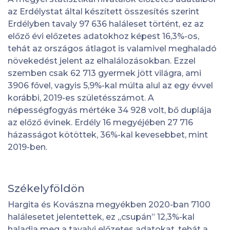
az Erdélystat által készített összesítés szerint
Erdélyben tavaly 97 636 haláleset történt, ez az
előző évi előzetes adatokhoz képest 16,3%-os,
tehát az országos átlagot is valamivel meghaladó
növekedést jelent az elhalálozásokban. Ezzel
szemben csak 62 713 gyermek jött világra, ami
3906 fővel, vagyis 5,9%-kal múlta alul az egy évvel
korábbi, 2019-es születésszámot. A
népességfogyás mértéke 34 928 volt, bő duplája
az előző évinek. Erdély 16 megyéjében 27 716
házasságot kötöttek, 36%-kal kevesebbet, mint
2019-ben.
Székelyföldön
Hargita és Kovászna megyékben 2020-ban 7100
halálesetet jelentettek, ez „csupán” 12,3%-kal
haladja meg a tavalyi előzetes adatokat, tehát a