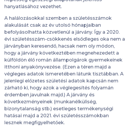
hanyatlásához vezethet.
A halálozásokkal szemben a születésszámok
alakulását csak az év utolsó hónapjaiban
befolyásolhatta közvetlenül a járvány. Így a 2020.
évi születésszám-csökkenés elsődleges oka nem a
járványban keresendő, hacsak nem oly módon,
hogy a járvány következtében megnehezedett a
külföldön élő román állampolgárok gyermekeinek
itthoni anyakönyvezése. (Ezen a téren majd a
végleges adatok ismeretében látunk tisztábban. A
jelenlegi előzetes születési adatok kapcsán nem
zárható ki, hogy azok a véglegesítés folyamán
érdemben javulnak majd.) A járvány és
következményeinek (munkanélküliség,
bizonytalanság stb.) esetleges termékenységi
hatásai majd a 2021. évi születésszámokban
lesznek megfigyelhetőek.