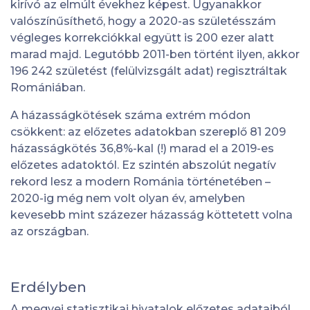
kirívó az elmúlt évekhez képest. Ugyanakkor
valószínűsíthető, hogy a 2020-as születésszám
végleges korrekciókkal együtt is 200 ezer alatt
marad majd. Legutóbb 2011-ben történt ilyen, akkor
196 242 születést (felülvizsgált adat) regisztráltak
Romániában.
A házasságkötések száma extrém módon
csökkent: az előzetes adatokban szereplő 81 209
házasságkötés 36,8%-kal (!) marad el a 2019-es
előzetes adatoktól. Ez szintén abszolút negatív
rekord lesz a modern Románia történetében –
2020-ig még nem volt olyan év, amelyben
kevesebb mint százezer házasság köttetett volna
az országban.
Erdélyben
A megyei statisztikai hivatalok előzetes adataiból