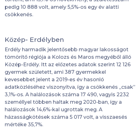
pedig 10 888 volt, amely 5,5%-os egy év alatti
csökkenés.
Közép- Erdélyben
Erdély harmadik jelentősebb magyar lakosságot
tömörítő régiója a Kolozs és Maros megyéből álló
Közép-Erdély. Itt az előzetes adatok szerint 12 126
gyermek született, ami 387 gyermekkel
kevesebbet jelent a 2019-es év hasonló
adatközléséhez viszonyítva, így a csökkenés „csak”
3,1%-os. A halálozások száma 17 490, vagyis 2232
személlyel többen haltak meg 2020-ban, így a
halálozások 14,6%-kal ugrottak meg. A
házasságkötések száma 5 017 volt, a visszaesés
mértéke 35,7%.