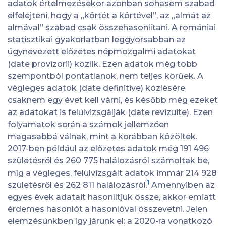
adatok értelmezésekor azonban sohasem szabad
elfelejteni, hogy a „körtét a körtével”, az „almát az
almával” szabad csak összehasonlítani. A romániai
statisztikai gyakorlatban leggyorsabban az
úgynevezett előzetes népmozgalmi adatokat
(date provizorii) közlik. Ezen adatok még több
szempontból pontatlanok, nem teljes körűek. A
végleges adatok (date definitive) közlésére
csaknem egy évet kell várni, és később még ezeket
az adatokat is felülvizsgálják (date revizuite). Ezen
folyamatok során a számok jellemzően
magasabbá válnak, mint a korábban közöltek.
2017-ben például az előzetes adatok még 191 496
születésről és 260 775 halálozásról számoltak be,
míg a végleges, felülvizsgált adatok immár 214 928
1
születésről és 262 811 halálozásról.
Amennyiben az
egyes évek adatait hasonlítjuk össze, akkor emiatt
érdemes hasonlót a hasonlóval összevetni. Jelen
elemzésünkben így járunk el: a 2020-ra vonatkozó