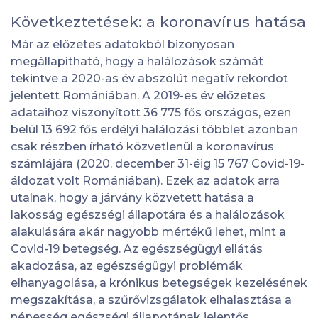
Következtetések: a koronavírus hatása
Már az előzetes adatokból bizonyosan
megállapítható, hogy a halálozások számát
tekintve a 2020-as év abszolút negatív rekordot
jelentett Romániában. A 2019-es év előzetes
adataihoz viszonyított 36 775 fős országos, ezen
belül 13 692 fős erdélyi halálozási többlet azonban
csak részben írható közvetlenül a koronavírus
számlájára (2020. december 31-éig 15 767 Covid-19-
áldozat volt Romániában). Ezek az adatok arra
utalnak, hogy a járvány közvetett hatása a
lakosság egészségi állapotára és a halálozások
alakulására akár nagyobb mértékű lehet, mint a
Covid-19 betegség. Az egészségügyi ellátás
akadozása, az egészségügyi problémák
elhanyagolása, a krónikus betegségek kezelésének
megszakítása, a szűrővizsgálatok elhalasztása a
népesség egészségi állapotának jelentős