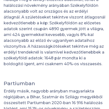
halálozási növekmény arányában Székelyföldön
alacsonyabb volt az országos és az erdélyi
átlagnál. A születéseket tekintve viszont átlagosnál
kedvezőtlenebb a kép: Székelyföldön az előzetes
adatok szerint csupán 4890 gyermek jött a világra,
ami 424 gyermekkel kevesebb, vagyis 8%-kal
alacsonyabb az előző év ugyanilyen adataihoz
viszonyítva. A házasságkötéseket tekintve még az
erdélyi trendeknél is valamivel kedvezőtlenebbek a
székelyföldi adatok: 1648 pár mondta ki a
boldogító igent, ami csaknem 40%-os visszaesés.
Partiumban
Erdély másik, nagyobb arányban magyarlakta
régiójában, a Bihar, Szatmár és Szilágy megyékből
összesített Partiumban 2020-ban 16 916 halálozás
történt, ami 15,1%-os növekmény, a születésszám