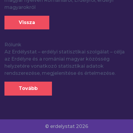
magyar nyelven Romániáról, Erdélyről, erdélyi
magyarokról
Vissza
Rólunk
Az Erdélystat – erdélyi statisztikai szolgálat – célja
az Erdélyre és a romániai magyar közösség
helyzetére vonatkozó statisztikai adatok
rendszerezése, megjelenítése és értelmezése.
Tovább
© erdelystat 2026