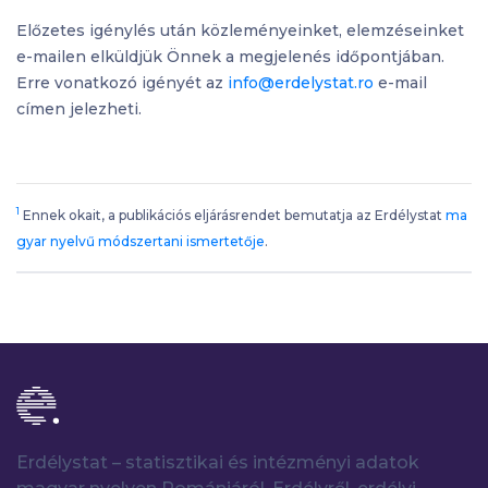
Előzetes igénylés után közleményeinket, elemzéseinket
e-mailen elküldjük Önnek a megjelenés időpontjában.
Erre vonatkozó igényét az
info@erdelystat.ro
e-mail
címen jelezheti.
1
Ennek okait, a publikációs eljárásrendet bemutatja az Erdélystat
ma
gyar nyelvű módszertani ismertetője
.
Erdélystat – statisztikai és intézményi adatok