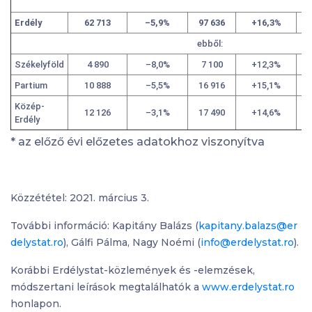
Erdély
62 713
–5,9%
97 636
+16,3%
ebből:
Székelyföld
4 890
–8,0%
7 100
+12,3%
Partium
10 888
–5,5%
16 916
+15,1%
Közép-
12 126
–3,1%
17 490
+14,6%
Erdély
* az előző évi előzetes adatokhoz viszonyítva
Közzététel: 2021. március 3.
További információ: Kapitány Balázs (
kapitany.balazs@er
delystat.ro
), Gálfi Pálma, Nagy Noémi (
info@erdelystat.ro
).
Korábbi Erdélystat-közlemények és -elemzések,
módszertani leírások megtalálhatók a
www.erdelystat.ro
honlapon.