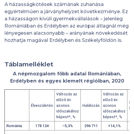
A házasságkötések számának zuhanása
egyértelműen a járványhelyzet következménye. Ez
a házasságon kívüli gyermekvállalások – jelenleg
Romániában és Erdélyben az európai átlagnál még
lényegesen alacsonyabb – arányának növekedését
hozhatja magával Erdélyben és Székelyföldön is.
Táblamelléklet
A népmozgalom főbb adatai Romániában,
Erdélyben és egyes kiemelt régióiban, 2020
Változás az
Változás az
előző év
előző év
Há
Élveszületés
azonos
Halálozás
azonos
kö
időszakához
időszakához
képest*, %
képest*, %
Románia
178 124
–5,3%
296 711
+14,1%