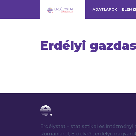
ADATLAPOK
ELEMZ
Erdélyi gazdas
Erdélystat – statisztikai és intézmény
Romániáról, Erdélyről, erdélyi magyaro