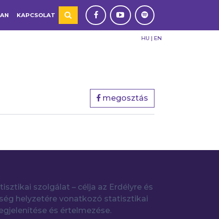
TAN
KAPCSOLAT
HU
|
EN
megosztás
tisztikai szolgálat – célja az Erdélyre és
ég helyzetére vonatkozó statisztikai
gjelenítése és értelmezése.