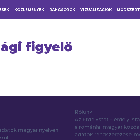
ÉSEK
KÖZLEMÉNYEK
RANGSOROK
VIZUALIZÁCIÓK
MÓDSZER
ági figyelő
Rólunk
Az Erdélystat – erdélyi sta
a romániai magyar közöss
i adatok magyar nyelven
adatok rendszerezése, me
król