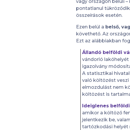
vagy országon belüli –
pontatlanul tükröződi
összeírások esetén.
Ezen belül a
belső, va
követhető. Az országon
Ezt az alábbiakban fog
Állandó belföldi v
vándorló lakóhelyét 
igazolvány módosít
A statisztikai hivat
való költözést vesz
elmozdulást nem köve
költözést is tartalm
Ideiglenes belföldi
amikor a költöző fen
jelentkezik be, vala
tartózkodási helyét