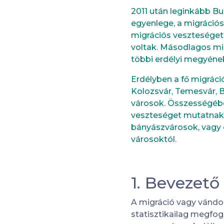
2011 után leginkább Bu
egyenlege, a migrációs
migrációs veszteséget
voltak. Másodlagos mi
többi erdélyi megyének
Erdélyben a fő migráci
Kolozsvár, Temesvár, 
városok. Összességében
veszteséget mutatnak.
bányászvárosok, vagy 
városoktól.
1. Bevezető
A migráció vagy vándo
statisztikailag megfog