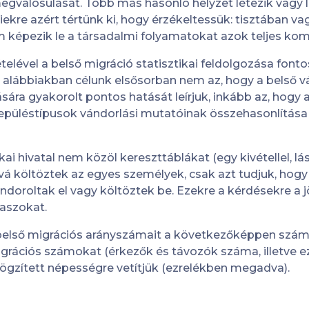
egvalósulását. Több más hasonló helyzet létezik vagy 
iekre azért tértünk ki, hogy érzékeltessük: tisztában va
m képezik le a társadalmi folyamatokat azok teljes ko
elével a belső migráció statisztikai feldolgozása fontos
 alábbiakban célunk elsősorban nem az, hogy a belső 
ra gyakorolt pontos hatását leírjuk, inkább az, hogy 
epüléstípusok vándorlási mutatóinak összehasonlítása
ai hivatal nem közöl kereszttáblákat (egy kivétellel, lá
á költöztek az egyes személyek, csak azt tudjuk, hog
ndoroltak el vagy költöztek be. Ezekre a kérdésekre a 
laszokat.
 belső migrációs arányszámait a következőképpen számo
rációs számokat (érkezők és távozók száma, illetve ez
rögzített népességre vetítjük (ezrelékben megadva).