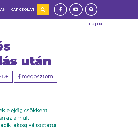
TAN
KAPCSOLAT
HU
|
EN
és
lás után
PDF
megosztom
k elejéig csökkent,
n az elmúlt
adik lakos) változtatta