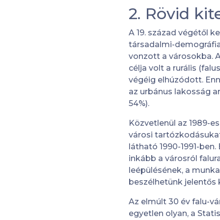
2. Rövid kit
A 19. század végétől 
társadalmi-demográfiai
vonzott a városokba. 
célja volt a rurális (
végéig elhúzódott. Enn
az urbánus lakosság ar
54%).
Közvetlenül az 1989-es
városi tartózkodásukat
látható 1990-1991-ben.
inkább a városról falu
leépülésének, a munk
beszélhetünk jelentős 
Az elmúlt 30 év falu-v
egyetlen olyan, a Stati