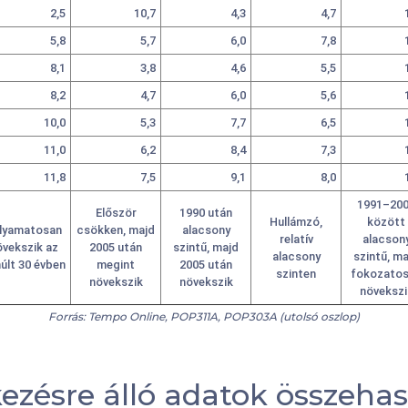
2,5
10,7
4,3
4,7
5,8
5,7
6,0
7,8
8,1
3,8
4,6
5,5
8,2
4,7
6,0
5,6
10,0
5,3
7,7
6,5
11,0
6,2
8,4
7,3
11,8
7,5
9,1
8,0
1991–20
Először
1990 után
Hullámzó,
között
lyamatosan
csökken, majd
alacsony
relatív
alacson
övekszik az
2005 után
szintű, majd
alacsony
szintű, ma
últ 30 évben
megint
2005 után
szinten
fokozato
növekszik
növekszik
növekszi
Forrás: Tempo Online, POP311A, POP303A (utolsó oszlop)
kezésre álló adatok összehas