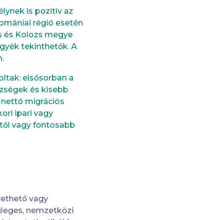
lynek is pozitív az
romániai régió esetén
es és Kolozs megye
gyék tekinthetők. A
.
oltak: elsősorban a
özségek és kisebb
 nettó migrációs
ri ipari vagy
től vagy fontosabb
vethető vagy
gleges, nemzetközi