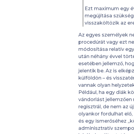
Ezt maximum egy évre
megújítása szüksége
visszaköltözik az er
Az egyes személyek nem
procedúrát vagy ezt ne
módosítása relatív egy
után néhány évvel törté
esetében jellemző, hog
jelentik be. Az is elké
külföldön – és visszaté
vannak olyan helyzetek 
Például, ha egy diák k
vándorlást jellemzően 
regisztrál, de nem az 
olyankor fordulhat elő
és egy ismerőséhez „köl
adminisztratív szempont