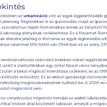
ekintés
kezdődően az
urbanizáció
volt az egyik legjelentősebb gl
 jelenség. Régiónkban is az iparosodás, majd az iparos
A szocializmus idején Romániában ennek az irányított
falusi) lakosság arányának csökkentése. Ez a folyamat Ro
ek ellenére jelenleg is Románia az egyik legkevésbé urb
ánya valamivel 55% fölött van (1948-ban ez az arány 23
 rendszerváltozás utáni első években sokan legalizáltá
, ezért a statisztikában egy óriási faluról város irányá
 Ezután a belső migráció intenzitása csökkent, és az 19
ra költözés erősödött. Ez az akkori gazdasági viszonyokn
anélküliség megnövekedésének tudható be. A 2000-es 
külső migrációról sem.
áros vonatkozású migrációs trendjei az alábbi táblázatb
sztikai Intézet által közzétett táblázat, amelyik a migrá