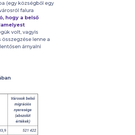
luba (egy községből egy
árosról falura
, hogy a belső
alamelyest
gük volt, vagyis
es összegzése lenne a
lentősen árnyalni
iában
Városok belső
migrációs
nyeresége
(abszolút
értékek)
33,9
521 422