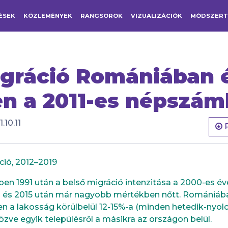
ÉSEK
KÖZLEMÉNYEK
RANGSOROK
VIZUALIZÁCIÓK
MÓDSZER
igráció Romániában 
n a 2011-es népszám
.10.11
ció, 2012–2019
n 1991 után a belső migráció intenzitása a 2000-es éve
 és 2015 után már nagyobb mértékben nőtt. Romániába
 a lakosság körülbelül 12-15%-a (minden hetedik-nyolc
özve egyik településről a másikra az országon belül.