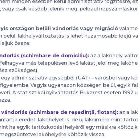
 nem minden esetben kerül adminisztratív rögzítésre, ez
k, vagy csak később jelenik meg, például népszámlásk
gyis országon belüli vándorlás vagy migráció
valame
 belüli lakhelyváltoztatás is lehet huzamosabb idejű va
laljuk össze:
ándorlás (schimbare de domiciliu):
az a lakóhely-válto
felhagyva más településen levő lakást jelöl meg lakóhe
ása szükséges).
al egy adminisztratív egységből (UAT) – városból vagy 
i figyelembe. Vagyis ugyanazon községen belül, egyik fa
ti. A statisztikai nyilvántartás Bukarest esetén 1992 u
azza.
 vándorlás (schimbare de reședință, flotant):
az a lak
ntartja eredeti lakóhelyét is, de új lakcímére mint tartó
mint ha egyik tartózkodási helyéről egy másikra költözi
 megszüntetve lakóhelyére költözik vissza.