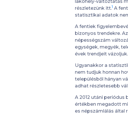
lakóhely-változtatás m
1
részletezünk itt.
A fent
statisztikai adatok ne
A fentiek figyelembevét
bizonyos trendekre. Az
népességszám változásá
egységek, megyék, tel
évek trendjeit vázoljuk.
Ugyanakkor a statisztik
nem tudjuk honnan hov
településből hányan vá
adhat részletesebb vá
A 2012 utáni periódus
értékben megadott mig
es népszámlálás által 