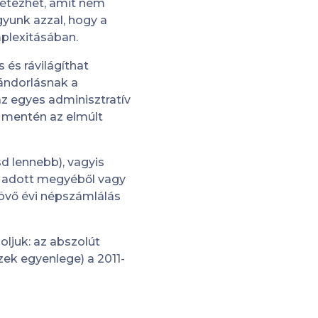
létezhet, amit nem
gyunk azzal, hogy a
mplexitásában.
 és rávilágíthat
vándorlásnak a
az egyes adminisztratív
 mentén az elmúlt
sd lennebb), vagyis
y adott megyéből vagy
jövő évi népszámlálás
ljuk: az abszolút
ek egyenlege) a 2011-