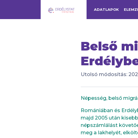
ADATLAPOK
ELEMZ
Belső m
Erdélybe
Utolsó módosítás: 2021
Népesség, belső migrá
Romániában és Erdélybe
majd 2005 után kisebb
népszámlálást követően
meg a lakhelyét, elkölt