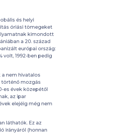
obális és helyi
ítás óriási tömegeket
 folyamatnak kimondott
mániában a 20. század
anizált európai ország:
% volt, 1992-ben pedig
k a nem hivatalos
ba történő mozgás
90-es évek közepétől
ak, az ipar
évek elejéig még nem
an láthatók. Ez az
ció irányáról (honnan