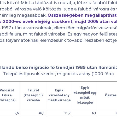
 is közöl. Mint a táblázat is mutatja, létezik faluból fa
sból városba való költözés is, de a faluból városra és v
 némileg magasabbak.
Összességében megállapítható
 a 2000-es évek elejéig csökkent, majd 2005 után v
.
1997 után a városoknak jellemzően migrációs vesztesé
ból falura, mint faluról városba. Ez egy nagyon felület
iós folyamatoknak, elemzésünk további részében ezt je
llandó belső migráció fő trendjei 1989 után Román
Településtípusok szerint, migrációs arány (1000 főre)
Egyik
Városról
Faluról
Egyik
községből egy
falura
(községből)
városból egy
Összes
másik
községbe)
városba
másik városba
községbe
2,5
45,1
11,7
6,1