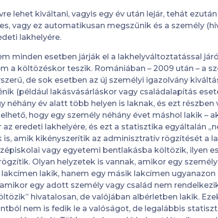
 lehet kiváltani, vagyis egy év után lejár, tehát ezután
s, vagy ez automatikusan megszűnik és a személy (hiv
edeti lakhelyére.
 minden esetben járják el a lakhelyváltoztatással járó
m a költözéskor teszik. Romániában – 2009 után – a sz
szerű, de sok esetben az új személyi igazolvány kiváltá
nik (például lakásvásárláskor vagy családalapítás eseté
y néhány év alatt több helyen is laknak, és ezt részbe
pzelhető, hogy egy személy néhány évet máshol lakik – a
r az eredeti lakhelyére, és ezt a statisztika egyáltalán „
is, amik kikényszerítik az adminisztratív rögzítését a 
özépiskolai vagy egyetemi bentlakásba költözik, ilyen e
rögzítik. Olyan helyzetek is vannak, amikor egy személy
új lakcímen lakik, hanem egy másik lakcímen ugyanazon 
, amikor egy adott személy vagy család nem rendelkezik
tözik” hivatalosan, de valójában albérletben lakik. Eze
ból nem is fedik le a valóságot, de legalábbis statiszti