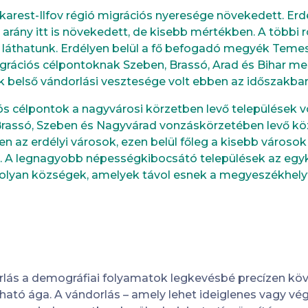
karest-Ilfov régió migrációs nyeresége növekedett. Erdé
 arány itt is növekedett, de kisebb mértékben. A többi 
 láthatunk. Erdélyen belül a fő befogadó megyék Tem
grációs célpontoknak Szeben, Brassó, Arad és Bihar me
 belső vándorlási vesztesége volt ebben az időszakban
ós célpontok a nagyvárosi körzetben levő települések v
Brassó, Szeben és Nagyvárad vonzáskörzetében levő k
 az erdélyi városok, ezen belül főleg a kisebb városok
 A legnagyobb népességkibocsátó települések az egyko
olyan községek, amelyek távol esnek a megyeszékhely
rlás a demográfiai folyamatok legkevésbé precízen kö
ható ága. A vándorlás – amely lehet ideiglenes vagy vé