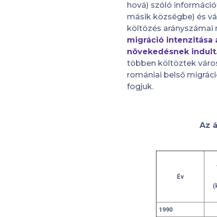
hová) szóló információt
másik községbe) és váro
költözés arányszámai
migráció intenzitása
növekedésnek indult
többen költöztek város
romániai belső migrác
fogjuk.
Az á
Év
(
1990