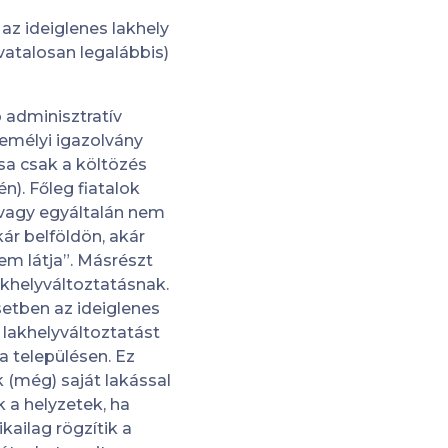
 az ideiglenes lakhely
atalosan legalábbis)
 adminisztratív
emélyi igazolvány
sa csak a költözés
n). Főleg fiatalok
n vagy egyáltalán nem
kár belföldön, akár
nem látja”. Másrészt
lakhelyváltoztatásnak.
setben az ideiglenes
 lakhelyváltoztatást
a településen. Ez
 (még) saját lakással
k a helyzetek, ha
kailag rögzítik a