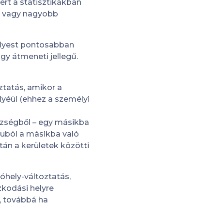
ért a statisztikákban
or vagy nagyobb
lyest pontosabban
gy átmeneti jellegű.
ztatás, amikor a
lyéül (ehhez a személyi
községből – egy másikba
luból a másikba való
tán a kerületek közötti
óhely-változtatás,
zkodási helyre
k, továbbá ha