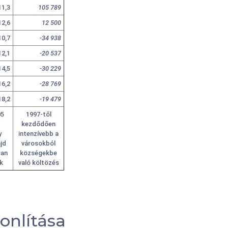
11,3
105 789
12,6
12 500
10,7
-34 938
12,1
-20 537
14,5
-30 229
16,2
-28 769
18,2
-19 479
05
1997-től
kezdődően
y
intenzívebb a
jd
városokból
san
községekbe
k
való költözés
onlítása