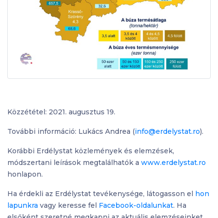
Közzététel: 2021. augusztus 19.
További információ: Lukács Andrea (
info@erdelystat.ro
).
Korábbi Erdélystat közlemények és elemzések,
módszertani leírások megtalálhatók a
www.erdelystat.ro
honlapon.
Ha érdekli az Erdélystat tevékenysége, látogasson el
hon
lapunkra
vagy keresse fel
Facebook-oldalunkat
. Ha
elsőként szeretné megkapni az aktuális elemzéseinket