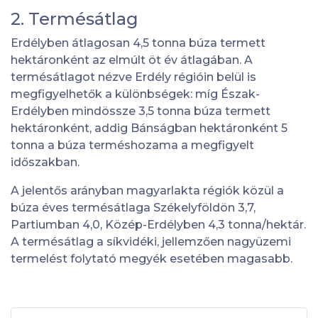
2. Termésátlag
Erdélyben átlagosan 4,5 tonna búza termett
hektáronként az elmúlt öt év átlagában. A
termésátlagot nézve Erdély régióin belül is
megfigyelhetők a különbségek: míg Észak-
Erdélyben mindössze 3,5 tonna búza termett
hektáronként, addig Bánságban hektáronként 5
tonna a búza terméshozama a megfigyelt
időszakban.
A jelentős arányban magyarlakta régiók közül a
búza éves termésátlaga Székelyföldön 3,7,
Partiumban 4,0, Közép-Erdélyben 4,3 tonna/hektár.
A termésátlag a síkvidéki, jellemzően nagyüzemi
termelést folytató megyék esetében magasabb.