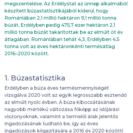
megszentelése. Az Erdélystat az ünnep alkalmából
készített búzastatisztikájából kiderül, hogy
Romániában 2,1 millió hektáron 9,1 millió tonna
búzát, Erdélyben pedig 475,7 ezer hektáron 2,1
millió tonna búzát takarítottak be az elmúlt öt év
átlagában. Romániában tehát 4,3, Erdélyben 4,5
tonna volt az éves hektáronkénti termésátlag
2016–2020 között.
1. Búzastatisztika
Erdélyben a búza éves termésmennyiségét
vizsgálva 2020 volt az egyik legrosszabb esztendő
az elmúlt nyolc évben. A búza kibocsátásának
nagyobb mértékű változása főképp az időjárási
viszonyoknak, valamint a termelői árak jelentős
ingadozásának tudható be, így az éves
ingadozások kiigazítására a 2016 és 2020 közötti