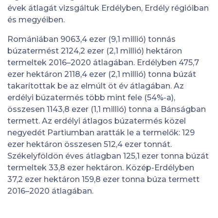
évek átlagát vizsgáltuk Erdélyben, Erdély régióiban
és megyéiben.
Romániában 9063,4 ezer (9,1 millió) tonnás
búzatermést 2124,2 ezer (2,1 millió) hektáron
termeltek 2016–2020 átlagában. Erdélyben 475,7
ezer hektáron 2118,4 ezer (2,1 millió) tonna búzát
takarítottak be az elmúlt öt év átlagában. Az
erdélyi búzatermés több mint fele (54%-a),
összesen 1143,8 ezer (1,1 millió) tonna a Bánságban
termett. Az erdélyi átlagos búzatermés közel
negyedét Partiumban aratták le a termelők: 129
ezer hektáron összesen 512,4 ezer tonnát.
Székelyföldön éves átlagban 125,1 ezer tonna búzát
termeltek 33,8 ezer hektáron. Közép-Erdélyben
37,2 ezer hektáron 159,8 ezer tonna búza termett
2016–2020 átlagában.