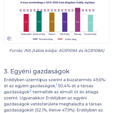
Forrás: INS (tábla kódja: AGR109A és AGR108A)
3. Egyéni gazdaságok
Erdélyben üzemtípus szerint a búzatermés 49,6%-
1
át az egyéni gazdaságok,
50,4%-át a társas
2
gazdaságok
termelték az elmúlt öt év átlaga
szerint. Ugyanakkor Erdélyben az egyéni
gazdaságok vetésterülete meghaladta a társas
gazdaságokét (52,1%, illetve 47,9%). Erdélyben az