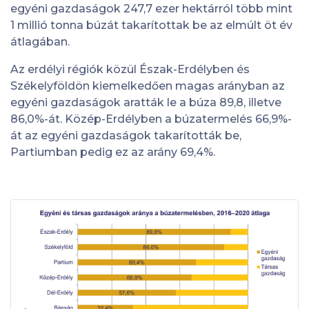
egyéni gazdaságok 247,7 ezer hektárról több mint
1 millió tonna búzát takarítottak be az elmúlt öt év
átlagában.
Az erdélyi régiók közül Észak-Erdélyben és
Székelyföldön kiemelkedően magas arányban az
egyéni gazdaságok aratták le a búza 89,8, illetve
86,0%-át. Közép-Erdélyben a búzatermelés 66,9%-
át az egyéni gazdaságok takarították be,
Partiumban pedig ez az arány 69,4%.