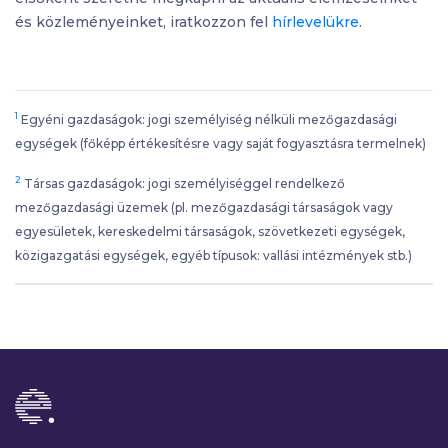
és közleményeinket, iratkozzon fel
hírlevelükre
.
1
Egyéni gazdaságok: jogi személyiség nélküli mezőgazdasági
egységek (főképp értékesítésre vagy saját fogyasztásra termelnek)
2
Társas gazdaságok: jogi személyiséggel rendelkező
mezőgazdasági üzemek (pl. mezőgazdasági társaságok vagy
egyesületek, kereskedelmi társaságok, szövetkezeti egységek,
közigazgatási egységek, egyéb típusok: vallási intézmények stb.)