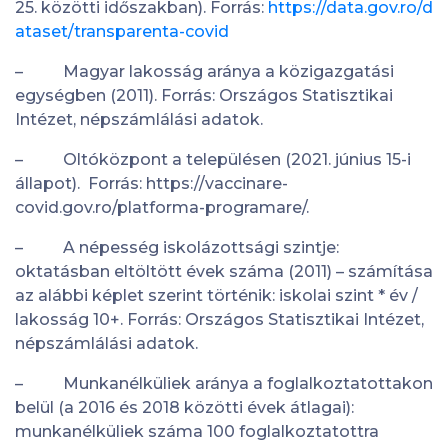
25. közötti időszakban). Forrás:
https://data.gov.ro/d
ataset/transparenta-covid
– Magyar lakosság aránya a közigazgatási
egységben (2011). Forrás: Országos Statisztikai
Intézet, népszámlálási adatok.
– Oltóközpont a településen (2021. június 15-i
állapot). Forrás: https://vaccinare-
covid.gov.ro/platforma-programare/.
– A népesség iskolázottsági szintje:
oktatásban eltöltött évek száma (2011) – számítása
az alábbi képlet szerint történik: iskolai szint * év /
lakosság 10+. Forrás: Országos Statisztikai Intézet,
népszámlálási adatok.
– Munkanélküliek aránya a foglalkoztatottakon
belül (a 2016 és 2018 közötti évek átlagai):
munkanélküliek száma 100 foglalkoztatottra