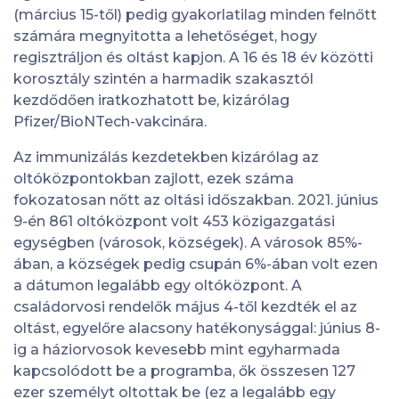
(március 15-től) pedig gyakorlatilag minden felnőtt
számára megnyitotta a lehetőséget, hogy
regisztráljon és oltást kapjon. A 16 és 18 év közötti
korosztály szintén a harmadik szakasztól
kezdődően iratkozhatott be, kizárólag
Pfizer/BioNTech-vakcinára.
Az immunizálás kezdetekben kizárólag az
oltóközpontokban zajlott, ezek száma
fokozatosan nőtt az oltási időszakban. 2021. június
9-én 861 oltóközpont volt 453 közigazgatási
egységben (városok, községek). A városok 85%-
ában, a községek pedig csupán 6%-ában volt ezen
a dátumon legalább egy oltóközpont. A
családorvosi rendelők május 4-től kezdték el az
oltást, egyelőre alacsony hatékonysággal: június 8-
ig a háziorvosok kevesebb mint egyharmada
kapcsolódott be a programba, ők összesen 127
ezer személyt oltottak be (ez a legalább egy