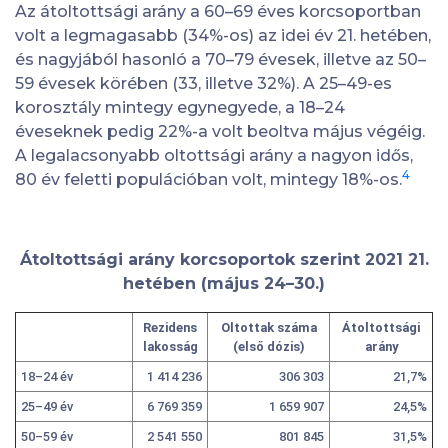
Az átoltottsági arány a 60–69 éves korcsoportban
volt a legmagasabb (34%-os) az idei év 21. hetében,
és nagyjából hasonló a 70–79 évesek, illetve az 50–
59 évesek körében (33, illetve 32%). A 25–49-es
korosztály mintegy egynegyede, a 18–24
éveseknek pedig 22%-a volt beoltva május végéig.
A legalacsonyabb oltottsági arány a nagyon idős,
4
80 év feletti populációban volt, mintegy 18%-os.
Átoltottsági arány korcsoportok szerint 2021 21.
hetében (május 24–30.)
Rezidens
Oltottak száma
Átoltottsági
lakosság
(első dózis)
arány
18–24 év
1 414 236
306 303
21,7%
25–49 év
6 769 359
1 659 907
24,5%
50–59 év
2 541 550
801 845
31,5%