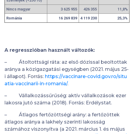
személyek (<250 fő)
Nincs magyar
3 625 955
426 355
11,8%
Románia
16 269 839
4 119 230
25,3%
A regresszióban használt változók:
– Átoltottsági ráta: az első dózissal beoltottak
aránya a közigazgatási egységben (2021. május 25-
i állapot). Forrás:
https://vaccinare-covid.gov.ro/situ
atia-vaccinarii-in-romania/
.
– Vállalkozássűrűség: aktív vállalkozások ezer
lakosra jutó száma (2018). Forrás: Erdélystat.
– Átlagos fertőzöttségi arány: a fertőzöttek
átlagos aránya a lakhely szerinti lakosság
számához viszonyítva (a 2021. március 1. és május