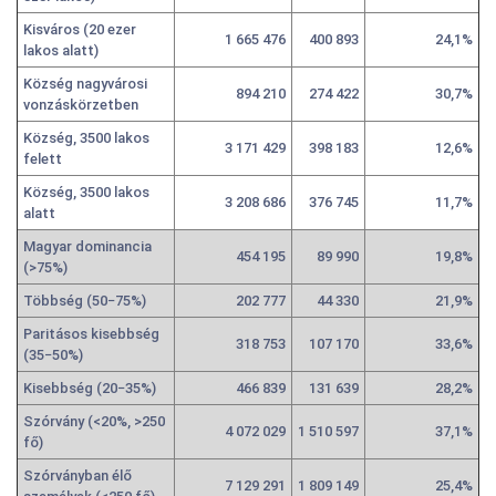
Kisváros (20 ezer
1 665 476
400 893
24,1%
lakos alatt)
Község nagyvárosi
894 210
274 422
30,7%
vonzáskörzetben
Község, 3500 lakos
3 171 429
398 183
12,6%
felett
Község, 3500 lakos
3 208 686
376 745
11,7%
alatt
Magyar dominancia
454 195
89 990
19,8%
(>75%)
Többség (50−75%)
202 777
44 330
21,9%
Paritásos kisebbség
318 753
107 170
33,6%
(35−50%)
Kisebbség (20−35%)
466 839
131 639
28,2%
Szórvány (<20%, >250
4 072 029
1 510 597
37,1%
fő)
Szórványban élő
7 129 291
1 809 149
25,4%