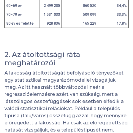
60–69 év
2 499 205
860 520
34,4%
70–79 év
1 531 033
509 099
33,3%
80 év és felette
928 836
165 229
17,8%
2. Az átoltottsági ráta
meghatározói
A lakosság átoltottságát befolyásoló tényezőket
egy statisztikai magyarázómodellel vizsgáljuk
meg. Az itt használt többváltozós lineáris
regresszióelemzésre azért van szükség, mert a
látszólagos összefüggések sok esetben elfedik a
valódi statisztikai relációkat. Például a település
típusa (falu/város) összefügg azzal, hogy mennyire
elöregedett a lakosság. Ha csak az elöregedettség
hatását vizsgáljuk, és a településtípusét nem,