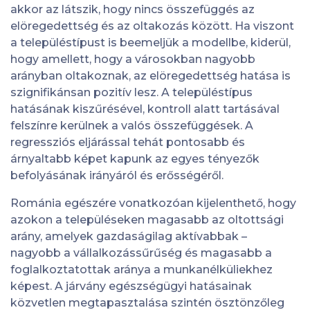
akkor az látszik, hogy nincs összefüggés az
elöregedettség és az oltakozás között. Ha viszont
a településtípust is beemeljük a modellbe, kiderül,
hogy amellett, hogy a városokban nagyobb
arányban oltakoznak, az elöregedettség hatása is
szignifikánsan pozitív lesz. A településtípus
hatásának kiszűrésével, kontroll alatt tartásával
felszínre kerülnek a valós összefüggések. A
regressziós eljárással tehát pontosabb és
árnyaltabb képet kapunk az egyes tényezők
befolyásának irányáról és erősségéről.
Románia egészére vonatkozóan kijelenthető, hogy
azokon a településeken magasabb az oltottsági
arány, amelyek gazdaságilag aktívabbak –
nagyobb a vállalkozássűrűség és magasabb a
foglalkoztatottak aránya a munkanélküliekhez
képest. A járvány egészségügyi hatásainak
közvetlen megtapasztalása szintén ösztönzőleg