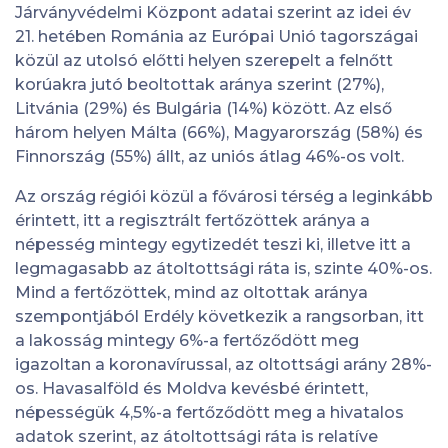
Járványvédelmi Központ adatai szerint az idei év
21. hetében Románia az Európai Unió tagországai
közül az utolsó előtti helyen szerepelt a felnőtt
korúakra jutó beoltottak aránya szerint (27%),
Litvánia (29%) és Bulgária (14%) között. Az első
három helyen Málta (66%), Magyarország (58%) és
Finnország (55%) állt, az uniós átlag 46%-os volt.
Az ország régiói közül a fővárosi térség a leginkább
érintett, itt a regisztrált fertőzöttek aránya a
népesség mintegy egytizedét teszi ki, illetve itt a
legmagasabb az átoltottsági ráta is, szinte 40%-os.
Mind a fertőzöttek, mind az oltottak aránya
szempontjából Erdély következik a rangsorban, itt
a lakosság mintegy 6%-a fertőződött meg
igazoltan a koronavírussal, az oltottsági arány 28%-
os. Havasalföld és Moldva kevésbé érintett,
népességük 4,5%-a fertőződött meg a hivatalos
adatok szerint, az átoltottsági ráta is relatíve