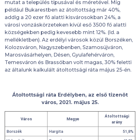
mutat a település típusával és méretével. Míg
például Bukarestben az átoltottság már 40%,
addig a 20 ezer fő alatti kisvárosokban 24%, a
városi vonzáskörzeteken kívül eső 3500 fő alatti
községekben pedig kevesebb mint 12%. (ld. a
mellékletben). Az erdélyi városok közül Borszéken,
Kolozsváron, Nagyszebenben, Szamosújváron,
Marosvásárhelyen, Désen, Gyulafehérváron,
Temesváron és Brassóban volt magas, 30% feletti
az általunk kalkulált átoltottsági ráta május 25-én.
Átoltottsági ráta Erdélyben, az első tizenöt
város, 2021. május 25.
Átoltottsági
Város
Megye
arány
Borszék
Hargita
51,8%