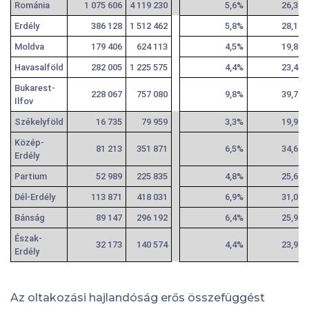
Románia
1 075 606
4 119 230
5,6%
26,3%
Erdély
386 128
1 512 462
5,8%
28,1%
Moldva
179 406
624 113
4,5%
19,8%
Havasalföld
282 005
1 225 575
4,4%
23,4%
Bukarest-
228 067
757 080
9,8%
39,7%
Ilfov
Székelyföld
16 735
79 959
3,3%
19,9%
Közép-
81 213
351 871
6,5%
34,6%
Erdély
Partium
52 989
225 835
4,8%
25,6%
Dél-Erdély
113 871
418 031
6,9%
31,0%
Bánság
89 147
296 192
6,4%
25,9%
Észak-
32 173
140 574
4,4%
23,9%
Erdély
Az oltakozási hajlandóság erős összefüggést