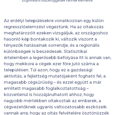
szignifikáns összefüggések vannak kiemelve.
Az erdélyi településekre vonatkozóan egy külön
regresszióelemzést végeztünk. Ha az oltakozás
meghatározóit ezeken vizsgáljuk, az országoshoz
hasonló kép bontakozik ki, változik viszont a
tényezők hatásainak sorrendje, és a regionális
különbségek is beszédesek. Statisztikai
értelemben a legerősebb befolyása itt is annak van,
hogy mekkora a cégek ezer főre jutó száma a
településen. Túl azon, hogy ez a gazdasági
aktivitás, a fejlettség mutatójaként fogható fel, a
magasabb cégsűrűség – és ezzel együtt a már
említett magasabb foglalkoztatottság –
közvetlenül is hozzájárulhatott ahhoz, hogy
nagyobb mértékben oltakoztak az emberek, a
cégvezetőknek ugyanis változatosabb eszközeik
vannak arra, hogy az oltás felvételére ösztönözzék