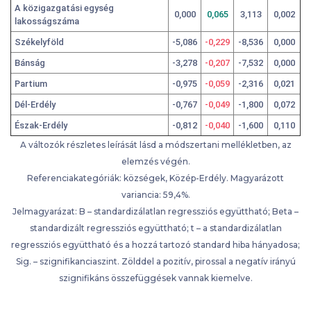
A közigazgatási egység
0,000
0,065
3,113
0,002
lakosságszáma
Székelyföld
-5,086
-0,229
-8,536
0,000
Bánság
-3,278
-0,207
-7,532
0,000
Partium
-0,975
-0,059
-2,316
0,021
Dél-Erdély
-0,767
-0,049
-1,800
0,072
Észak-Erdély
-0,812
-0,040
-1,600
0,110
A változók részletes leírását lásd a módszertani mellékletben, az
elemzés végén.
Referenciakategóriák: községek, Közép-Erdély. Magyarázott
variancia: 59,4%.
Jelmagyarázat: B – standardizálatlan regressziós együttható; Beta –
standardizált regressziós együttható; t – a standardizálatlan
regressziós együttható és a hozzá tartozó standard hiba hányadosa;
Sig. – szignifikanciaszint. Zölddel a pozitív, pirossal a negatív irányú
szignifikáns összefüggések vannak kiemelve.