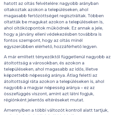
hatott az oltás felvételére: nagyobb arányban
oltakoztak azokon a településeken, ahol
magasabb fertőzöttséget regisztráltak. Többen
oltatták be magukat azokon a településeken is,
ahol oltóközpontok működnek. Ez annak a jele,
hogy a járvány elleni védekezésben továbbra is
fontos szempont, hogy az oltás minél
egyszerűbben elérhető, hozzáférhető legyen.
A már említett tényezőktől függetlenül nagyobb az
átoltottság a városokban, és azokon a
településeken, ahol magasabb az idős, illetve
képzettebb népesség aránya. Átlag feletti az
átoltottsági ráta azokon a településeken is, ahol
nagyobb a magyar népesség aránya – ez az
összefüggés viszont, amint azt látni fogjuk,
régiónként jelentős eltéréseket mutat.
Amennyiben a többi változót kontroll alatt tartjuk,