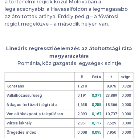
a történelmi régiók közül Moldvában a
legalacsonyabb, a Havasalföldön a legmagasabb
az átoltottak aránya, Erdély pedig – a fővárosi
régiót megelőzve – a második helyen van.
Lineáris regresszióelemzés az átoltottsági ráta
magyarázatára
Románia, közigazgatási egységek szintje
B
Beta
t
szign.
Konstans
1,210
0,978
0,328
Vállalkozássűrűség
0,191
0,371
23,889
0,000
Átlagos fertőzöttségi ráta
1,638
0,255
18,366
0,000
Van oltóközpont a településen
2,893
0,167
10,737
0,000
Városi lakhely
2,351
0,117
7,529
0,000
Öregedési index
0,008
0,095
7,950
0,000