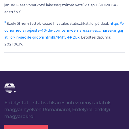
január 1-jére vonatkozó lakosságszámát vettük alapul (POP105A-
adattábla).
5
Ezekről nem tettek közzé hivatalos statisztikát, ld. például:
https://e
conomedia.ro/peste-40-de-companii-demareaza-vaccinarea-angaj
atiilor-in-sediile-proprii.html#.YMih5-FR2Uk
. Letöltés dátuma:
2021.06.17.
Erdélystat – statisztikai és intézményi adatok
magyar nyelven Romániáról, Erdélyről, erdélyi
magyarokról