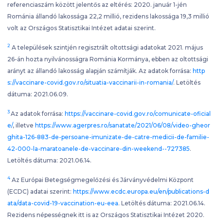
referenciaszám között jelentős az eltérés: 2020. január 1-jén
Románia állandó lakossága 22,2 millió, rezidens lakossága 19,3 millió
volt az Országos Statisztikai Intézet adatai szerint.
2
A települések szintjén regisztrált oltottsági adatokat 2021. május
26-án hozta nyilvánosságra Románia Kormánya, ebben az oltottsági
arányt az állandó lakosság alapján számítják. Az adatok forrása:
http
s://vaccinare-covid.gov.ro/situatia-vaccinarii-in-romania/
. Letöltés
dátuma: 2021.06.09.
3
Az adatok forrása:
https://vaccinare-covid.gov.ro/comunicate-oficial
e/
, illetve
https://www.agerpres.ro/sanatate/2021/06/08/video-gheor
ghita-126-883-de-persoane-imunizate-de-catre-medicii-de-familie-
42-000-la-maratoanele-de-vaccinare-din-weekend--727385
.
Letöltés dátuma: 2021.06.14.
4
Az Európai Betegségmegelőzési és Járványvédelmi Központ
(ECDC) adatai szerint:
https://www.ecdc.europa.eu/en/publications-d
ata/data-covid-19-vaccination-eu-eea
. Letöltés dátuma: 2021.06.14.
Rezidens népességnek itt is az Országos Statisztikai Intézet 2020.