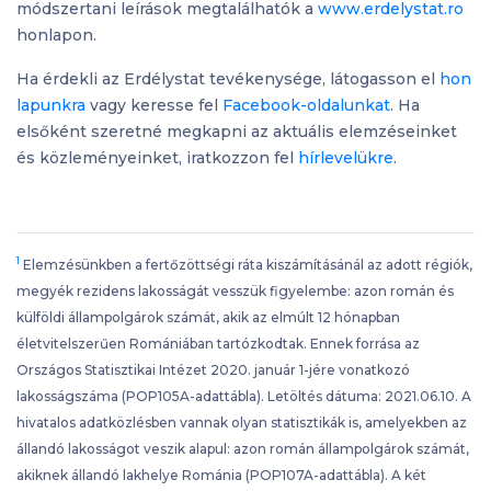
módszertani leírások megtalálhatók a
www.erdelystat.ro
honlapon.
Ha érdekli az Erdélystat tevékenysége, látogasson el
hon
lapunkra
vagy keresse fel
Facebook-oldalunkat
. Ha
elsőként szeretné megkapni az aktuális elemzéseinket
és közleményeinket, iratkozzon fel
hírlevelükre
.
1
Elemzésünkben a fertőzöttségi ráta kiszámításánál az adott régiók,
megyék rezidens lakosságát vesszük figyelembe: azon román és
külföldi állampolgárok számát, akik az elmúlt 12 hónapban
életvitelszerűen Romániában tartózkodtak. Ennek forrása az
Országos Statisztikai Intézet 2020. január 1-jére vonatkozó
lakosságszáma (POP105A-adattábla). Letöltés dátuma: 2021.06.10. A
hivatalos adatközlésben vannak olyan statisztikák is, amelyekben az
állandó lakosságot veszik alapul: azon román állampolgárok számát,
akiknek állandó lakhelye Románia (POP107A-adattábla). A két