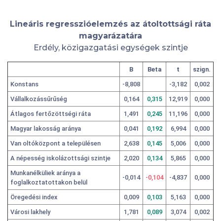
Lineáris regresszióelemzés az átoltottsági ráta
magyarázatára
Erdély, közigazgatási egységek szintje
B
Beta
t
szign.
Konstans
-8,808
-3,182
0,002
Vállalkozássűrűség
0,164
0,315
12,919
0,000
Átlagos fertőzöttségi ráta
1,491
0,245
11,196
0,000
Magyar lakosság aránya
0,041
0,192
6,994
0,000
Van oltóközpont a településen
2,638
0,145
5,006
0,000
A népesség iskolázottsági szintje
2,020
0,134
5,865
0,000
Munkanélküliek aránya a
-0,014
-0,104
-4,837
0,000
foglalkoztatottakon belül
Öregedési index
0,009
0,103
5,163
0,000
Városi lakhely
1,781
0,089
3,074
0,002