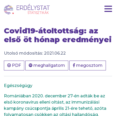
HU
|
EN
Covid19-átoltottság: az
első öt hónap eredményei
Utolsó módosítás: 2021.06.22
PDF
meghallgatom
megosztom
Egészségügy
Romániában 2020. december 27-én adták be az
első koronavírus elleni oltást, az immunizálási
kampány csúcspontja április 21-ére tehető, azóta
folyamatosan csökken az oltási hajlandóság.