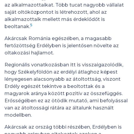
az alkalmazottaikat. Több tucat nagyobb vállalat
saját oltóközpontot is létrehozott, ahol az
alkalmazottaik mellett más érdeklődőt is
5
beoltanak.
Akárcsak Románia egészében, a magasabb
fertőzöttség Erdélyben is jelentősen növelte az
oltakozási hajlamot.
Regionális vonatkozásban itt is visszaigazolódik,
hogy Székelyföldön az erdélyi átlaghoz képest
lényegesen alacsonyabb az átoltottság, viszont
Erdély egészét tekintve a beoltottak és a
magyarok aránya között pozitív az összefüggés.
Erősségében ez az ötödik mutató, ami befolyással
van az átoltossági rátára az általunk használt
modellben.
Akárcsak az ország többi részében, Erdélyben is