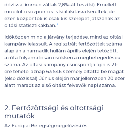
dózissal immunizáltak 2,8%-át teszi ki). Emellett
mobiloltóközpontok is kialakításra kerültek, de
ezen központok is csak kis szerepet játszanak az
3
oltási statisztikákban.
Időközben mind a járvány terjedése, mind az oltási
kampány lelassult. A regisztrált fertőzöttek száma
alapján a harmadik hullám április elején tetőzött,
azóta folyamatosan csökken a megbetegedések
száma. Az oltási kampány csúcspontja április 21-
ére tehető, aznap 63 546 személy oltatta be magát
(első dózissal). Június elején már jellemzően 20 ezer
alatt maradt az első oltást felvevők napi száma.
2. Fertőzöttségi és oltottsági
mutatók
Az Európai Betegségmegelőzési és