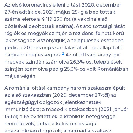
Az első koronavírus elleni oltást 2020. december
27-én adták be, 2021. május 25-ig a beoltottak
száma elérte a 4 119 230 főt (a vakcina első
dózisával beoltottak száma). Az átoltottsági rátát
régiók és megyék szintjén a rezidens, felnőtt korú
lakossághoz viszonyítjuk, a települések esetében
pedig a 2011-es népszámlálás által megállapított
2
nagykorú népességhez.
Az oltottsági arány így
megyék szintjén számolva 26,3%-os, települések
szintjén számolva pedig 25,3%-os volt Romániában
május végén.
A romániai oltási kampány három szakaszra épült:
az első szakaszban (2020. december 27-től) az
egészségügyi dolgozók jelentkezhettek
immunizálásra; a második szakaszban (2021. január
15-től) a 65 év felettiek, a krónikus betegséggel
rendelkezők, illetve a kulcsfontosságú
ágazatokban dolgozók; a harmadik szakasz