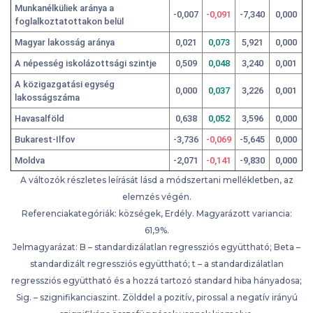
Munkanélküliek aránya a
-0,007
-0,091
-7,340
0,000
foglalkoztatottakon belül
Magyar lakosság aránya
0,021
0,073
5,921
0,000
A népesség iskolázottsági szintje
0,509
0,048
3,240
0,001
A közigazgatási egység
0,000
0,037
3,226
0,001
lakosságszáma
Havasalföld
0,638
0,052
3,596
0,000
Bukarest-Ilfov
-3,736
-0,069
-5,645
0,000
Moldva
-2,071
-0,141
-9,830
0,000
A változók részletes leírását lásd a módszertani mellékletben, az
elemzés végén.
Referenciakategóriák: községek, Erdély. Magyarázott variancia:
61,9%.
Jelmagyarázat: B – standardizálatlan regressziós együttható; Beta –
standardizált regressziós együttható; t – a standardizálatlan
regressziós együttható és a hozzá tartozó standard hiba hányadosa;
Sig. – szignifikanciaszint. Zölddel a pozitív, pirossal a negatív irányú