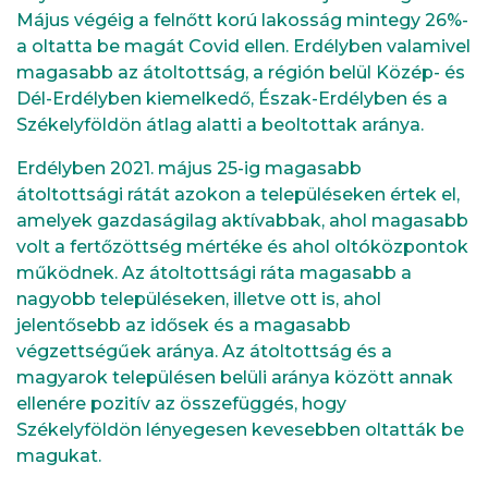
Május végéig a felnőtt korú lakosság mintegy 26%-
a oltatta be magát Covid ellen. Erdélyben valamivel
magasabb az átoltottság, a régión belül Közép- és
Dél-Erdélyben kiemelkedő, Észak-Erdélyben és a
Székelyföldön átlag alatti a beoltottak aránya.
Erdélyben 2021. május 25-ig magasabb
átoltottsági rátát azokon a településeken értek el,
amelyek gazdaságilag aktívabbak, ahol magasabb
volt a fertőzöttség mértéke és ahol oltóközpontok
működnek. Az átoltottsági ráta magasabb a
nagyobb településeken, illetve ott is, ahol
jelentősebb az idősek és a magasabb
végzettségűek aránya. Az átoltottság és a
magyarok településen belüli aránya között annak
ellenére pozitív az összefüggés, hogy
Székelyföldön lényegesen kevesebben oltatták be
magukat.