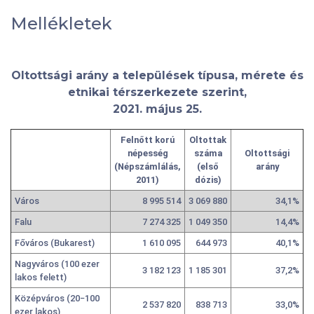
Mellékletek
Oltottsági arány a települések típusa, mérete és
etnikai térszerkezete szerint,
2021. május 25.
Felnőtt korú
Oltottak
népesség
száma
Oltottsági
(Népszámlálás,
(első
arány
2011)
dózis)
Város
8 995 514
3 069 880
34,1%
Falu
7 274 325
1 049 350
14,4%
Főváros (Bukarest)
1 610 095
644 973
40,1%
Nagyváros (100 ezer
3 182 123
1 185 301
37,2%
lakos felett)
Középváros (20−100
2 537 820
838 713
33,0%
ezer lakos)