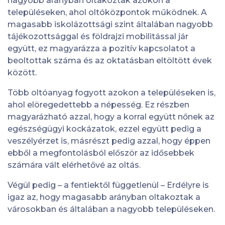
nagyobb arányban oltakoztak azokon a
településeken, ahol oltóközpontok működnek. A
magasabb iskolázottsági szint általában nagyobb
tájékozottsággal és földrajzi mobilitással jár
együtt, ez magyarázza a pozitív kapcsolatot a
beoltottak száma és az oktatásban eltöltött évek
között.
Több oltóanyag fogyott azokon a településeken is,
ahol elöregedettebb a népesség. Ez részben
magyarázható azzal, hogy a korral együtt nőnek az
egészségügyi kockázatok, ezzel együtt pedig a
veszélyérzet is, másrészt pedig azzal, hogy éppen
ebből a megfontolásból először az idősebbek
számára vált elérhetővé az oltás.
Végül pedig – a fentiektől függetlenül – Erdélyre is
igaz az, hogy magasabb arányban oltakoztak a
városokban és általában a nagyobb településeken.