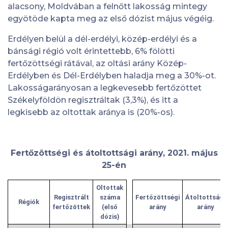
alacsony, Moldvában a felnőtt lakosság mintegy
egyötöde kapta meg az első dózist május végéig.
Erdélyen belül a dél-erdélyi, közép-erdélyi és a
bánsági régió volt érintettebb, 6% fölötti
fertőzöttségi rátával, az oltási arány Közép-
Erdélyben és Dél-Erdélyben haladja meg a 30%-ot.
Lakosságarányosan a legkevesebb fertőzöttet
Székelyföldön regisztráltak (3,3%), és itt a
legkisebb az oltottak aránya is (20%-os).
Fertőzöttségi és átoltottsági arány, 2021. május
25-én
Oltottak
Regisztrált
száma
Fertőzöttségi
Átoltottsági
Régiók
fertőzöttek
(első
arány
arány
dózis)