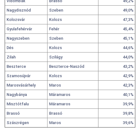
Vidombák
Brassó
49,2%
Nagydisznód
Szeben
49,0%
Kolozsvár
Kolozs
47,3%
Gyulafehérvár
Fehér
45,4%
Nagyszeben
Szeben
45,1%
Dés
Kolozs
44,6%
Zilah
Szilágy
44,0%
Beszterce
Beszterce-Naszód
43,2%
Szamosújvár
Kolozs
42,9%
Marosvásárhely
Maros
42,3%
Nagybánya
Máramaros
40,1%
Misztótfalu
Máramaros
39,9%
Brassó
Brassó
39,8%
Szászrégen
Maros
39,6%