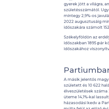
gyerek jött a világra, 
születésszámától. Ugy
mintegy 2,9%-os javulá
2022 augusztusáig mint
időszakára számolt 152
Székelyföldön az erdél
időszakban 1895 pár kö
időszakához viszonyítv
Partiumba
A másik jelentős magy
született és 10 622 ha
élveszületések száma 
üteme 14,1%-kal lassul
házasodási kedv a Par
múlta felül az előző év