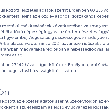
us közötti előzetes adatok szerint Erdélyben 60 255 vo
ökkentést jelent az előző év azonos időszakához képes
 mértékű csökkenésének következtében valamelyest la
éből adódó népességfogyás (az ún. természetes fogyás
zi figyelembe). Augusztusig összességében Erdélyben
,8%-kal alacsonyabb, mint a 2021 ugyanezen időszakára b
ős arányban magyarlakta régiókban a népességfogyás l
rdélyi átlag.
jában 27 142 házasságot kötöttek Erdélyben, ami 0,4%-k
anuár–augusztusi házasságkötési számot.
dön
 között az előzetes adatok szerint Székelyföldön az er
kkent a születésszám az előző év ugyanezen időszaká