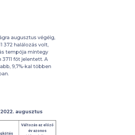
lágra augusztus végéig,
1 372 halálozás volt,
yás tempója mintegy
3711 főt jelentett. A
abb, 9,7%-kal többen
ban.
 2022. augusztus
Változás az előző
év azonos
gkötés