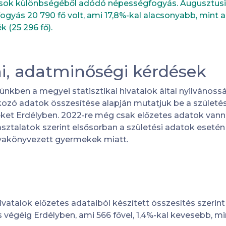
zások különbségéből adódó népességfogyás. Augusztu
gyás 20 790 fő volt, ami 17,8%-kal alacsonyabb, mint 
k (25 296 fő).
i, adatminőségi kérdések
ünkben a megyei statisztikai hivatalok által nyilvánossá
ozó adatok összesítése alapján mutatjuk be a születési
ket Erdélyben. 2022-re még csak előzetes adatok vann
sztalatok szerint elsősorban a születési adatok eseté
yakönyvezett gyermekek miatt.
ivatalok előzetes adataiból készített összesítés szerint
s végéig Erdélyben, ami 566 fővel, 1,4%-kal kevesebb, m