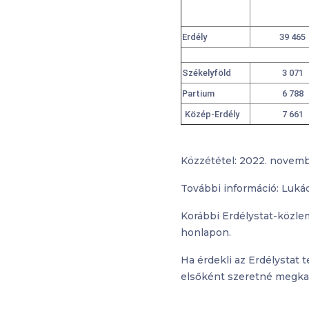
Erdély
39 465
Székelyföld
3 071
Partium
6 788
Közép-Erdély
7 661
Közzététel: 2022. novemb
További információ: Luká
Korábbi Erdélystat-közle
honlapon.
Ha érdekli az Erdélystat 
elsőként szeretné megkap