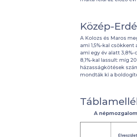
Közép-Erdé
A Kolozs és Maros megy
ami 1,5%-kal csökkent a
ami egy év alatt 3,8%
8,1%-kal lassult: míg 2
házasságkötések szám
mondták ki a boldogító
Táblamellé
A népmozgalom f
Élveszüle