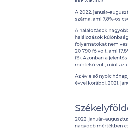
időszakában.
A 2022. január–auguszt
száma, ami 7,8%-os cs
A halálozások nagyobb
halálozások különbség
folyamatokat nem ves
20 790 fő volt, ami 17
fő). Azonban a jelent
mértékű volt, mint az e
Az év első nyolc hónap
évvel korábbi, 2021. j
Székelyföl
2022. január–augusztus
nagyobb mértékben csö