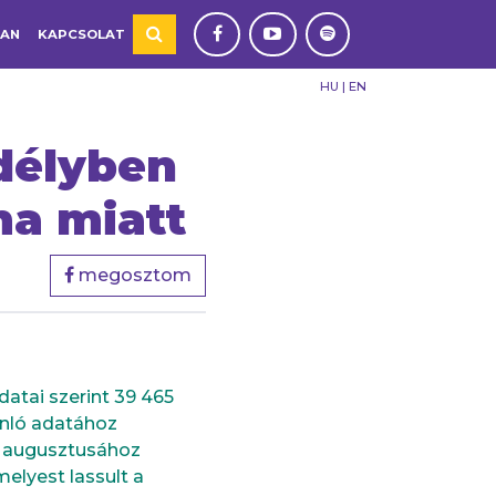
TAN
KAPCSOLAT
HU
|
EN
délyben
ma miatt
megosztom
datai szerint 39 465
sonló adatához
21 augusztusához
lyest lassult a