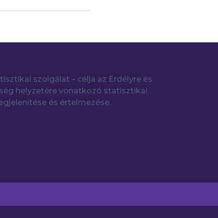
tisztikai szolgálat – célja az Erdélyre és
ég helyzetére vonatkozó statisztikai
gjelenítése és értelmezése.