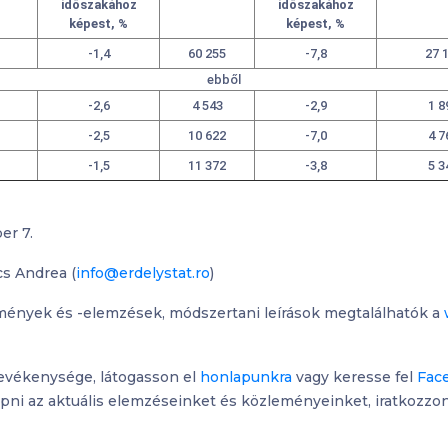
időszakához
időszakához
képest, %
képest, %
-1,4
60 255
-7,8
27 
ebből
-2,6
4 543
-2,9
1 8
-2,5
10 622
-7,0
4 7
-1,5
11 372
-3,8
5 3
er 7.
cs Andrea (
info@erdelystat.ro
)
mények és -elemzések, módszertani leírások megtalálhatók a
tevékenysége, látogasson el
honlapunkra
vagy keresse fel
Fac
ni az aktuális elemzéseinket és közleményeinket, iratkozzon