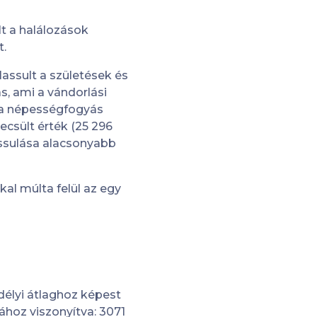
lt a halálozások
t.
ssult a születések és
, ami a vándorlási
 a népességfogyás
ecsült érték (25 296
assulása alacsonyabb
al múlta felül az egy
délyi átlaghoz képest
hoz viszonyítva: 3071