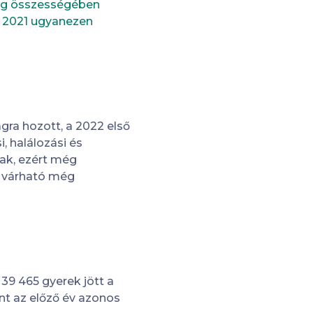
sig összességében
a 2021 ugyanezen
gra hozott, a 2022 első
, halálozási és
ak, ezért még
n várható még
 39 465 gyerek jött a
int az előző év azonos