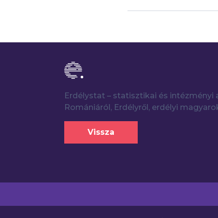
Erdélystat – statisztikai és intézmény
Romániáról, Erdélyről, erdélyi magyaro
Vissza