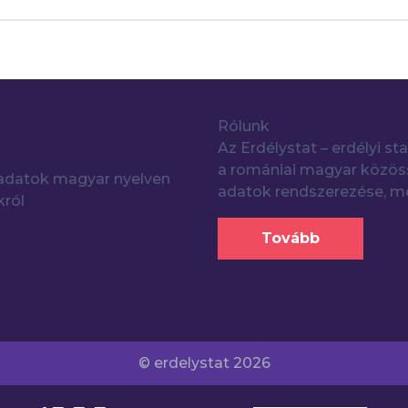
Rólunk
Az Erdélystat – erdélyi sta
a romániai magyar közöss
i adatok magyar nyelven
adatok rendszerezése, me
król
Tovább
© erdelystat 2026