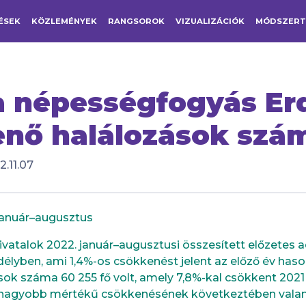
ÉSEK
KÖZLEMÉNYEK
RANGSOROK
VIZUALIZÁCIÓK
MÓDSZER
 a népességfogyás Er
enő halálozások szá
.11.07
anuár–augusztus
ivatalok 2022. január–augusztusi összesített előzetes a
Erdélyben, ami 1,4%-os csökkenést jelent az előző év ha
ások száma 60 255 fő volt, amely 7,8%-kal csökkent 20
 nagyobb mértékű csökkenésének következtében valame