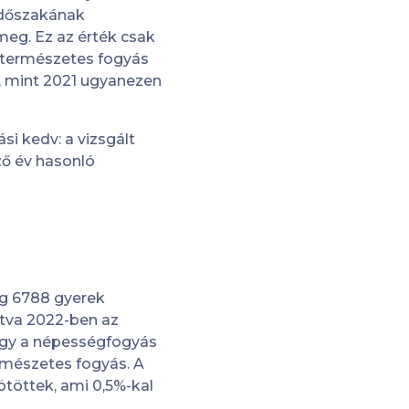
 időszakának
eg. Ez az érték csak
A természetes fogyás
, mint 2021 ugyanezen
i kedv: a vizsgált
ző év hasonló
ig 6788 gyerek
ítva 2022-ben az
 így a népességfogyás
rmészetes fogyás. A
töttek, ami 0,5%-kal