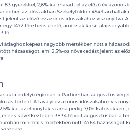
ami 83 gyerekkel, 2,6%-kal maradt el az előző év azonos
anebben az időszakban Székelyföldön 4543-an haltak m
st jelent az előző év azonos időszakához viszonyítva. 
egy 1472 főre becsülhető, ami csak kicsit alacsonyabb
3 fő.
yi átlaghoz képest nagyobb mértékben nőtt a házasodás
tött házasságot, ami 2,5%-os növekedést jelent az elő
a.
n
arlakta erdélyi régióban, a Partiumban augusztus végé
lálozás történt. A tavalyi év azonos időszakához viszony
2,5%-kal, az elhunytak száma pedig 7,0%-kal csökkent,
t, ennek következtében 3834 fő volt augusztusban a te
tiumban minimális mértékben nőtt: 4764 házasságot kö
i adatokat.