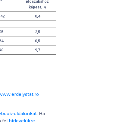
időszakához
képest, %
142
0,4
95
2,5
64
0,5
49
9,7
www.erdelystat.ro
ebook-oldalunkat
. Ha
 fel
hírlevelükre
.