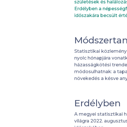
születések és halálo
Erdélyben a népességfo
időszakára becsült érté
Módszertan
Statisztikai közlemény
nyolc hónapjára vonatk
házasságkötési trende
módosulhatnak: a tapa
növekedés a késve an
Erdélyben
A megyei statisztikai h
világra 2022. augusztu