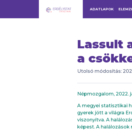
ADATLAPOK
ELEMZ
Lassult
a csökk
Utolsó módosítás: 2022
Népmozgalom, 2022. j
A megyei statisztikai h
gyerek jött a világra 
viszonyítva. A haláloz
képest. A halálozások