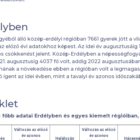
lyben
éből álló közép-erdélyi régióban 7661 gyerek jött a vi
z előző évi adatokhoz képest. Az idei év augusztusáig 1
-os csökkenést jelent. Közép-Erdélyben a népességfog
021. augusztusig 4037 fő volt, addig 2022 augusztusában 
ának a növekedése ebben a régióban volt a legmagas
 igent az idei évben, mint a tavalyi év azonos időszaká
klet
őbb adatai Erdélyben és egyes kiemelt régióiban,
Változás az előző
Változás az előző
év azonos
év azonos
tés
Halálozás
Házassá