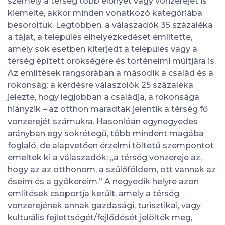
személy a térség több előnyét vagy vonzerejét is
kiemelte, akkor minden vonatkozó kategóriába
besoroltuk. Legtöbben, a válaszadók 35 százaléka
a tájat, a település elhelyezkedését említette,
amely sok esetben kiterjedt a település vagy a
térség épített örökségére és történelmi múltjára is.
Az említések rangsorában a második a család és a
rokonság: a kérdésre válaszolók 25 százaléka
jelezte, hogy legjobban a családja, a rokonsága
hiányzik – az otthon maradtak jelentik a térség fő
vonzerejét számukra. Hasonlóan egynegyedes
arányban egy sokrétegű, több mindent magába
foglaló, de alapvetően érzelmi töltetű szempontot
emeltek ki a válaszadók: „a térség vonzereje az,
hogy az az otthonom, a szülőföldem, ott vannak az
őseim és a gyökereim.” A negyedik helyre azon
említések csoportja került, amely a térség
vonzerejének annak gazdasági, turisztikai, vagy
kulturális fejlettségét/fejlődését jelölték meg,