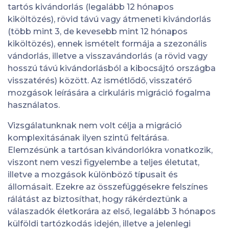
tartós kivándorlás (legalább 12 hónapos
kiköltözés), rövid távú vagy átmeneti kivándorlás
(több mint 3, de kevesebb mint 12 hónapos
kiköltözés), ennek ismételt formája a szezonális
vándorlás, illetve a visszavándorlás (a rövid vagy
hosszú távú kivándorlásból a kibocsájtó országba
visszatérés) között. Az ismétlődő, visszatérő
mozgások leírására a cirkuláris migráció fogalma
használatos.
Vizsgálatunknak nem volt célja a migráció
komplexitásának ilyen szintű feltárása.
Elemzésünk a tartósan kivándorlókra vonatkozik,
viszont nem veszi figyelembe a teljes életutat,
illetve a mozgások különböző típusait és
állomásait. Ezekre az összefüggésekre felszínes
rálátást az biztosíthat, hogy rákérdeztünk a
válaszadók életkorára az első, legalább 3 hónapos
külföldi tartózkodás idején, illetve a jelenlegi