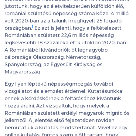
jutottunk, hogy az életvitelszerűen külföldön élő,
romániai születésű népesség száma közel 4 millió
volt 2020-ban az általunk megfigyelt 25 fogadó
1
országban.
Ez azt is jelenti, hogy a feltételezett,
Romániában született 22,6 milliós népesség
legkevesebb 18 százaléka élt külföldön 2020-ban.
A Romániából kivándorlók öt legnagyobb
célországa Olaszország, Németország,
Spanyolország, az Egyesült Királyság és
Magyarország.
Egy ilyen léptékű népességmozgás további
vizsgálatot és elemzést érdemel. Kutatásunkkal
ennek a kérdéskörnek a feltárásához kívántunk
hozzájárulni. Azt vizsgáltuk, hogy melyek a
Romániában született erdélyi magyarok migrációs
jellemzői. A jelentés első fejezetében röviden
bemutatjuk a kutatás módszertanát. Mivel ez egy
online kutatás, fontos szem előtt tartani, hogy