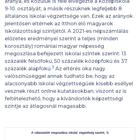
aránya, és közülük is fele elvégezte a középiskola
9-10. osztályát; a másik részüknek legfeljebb 8
általános iskolai végzettsége van. Ezek az arányok
jelentősen eltérnek az itthon élő magyarok
iskolázottsági szintjétől. A 2021-es népszámlálás
előzetes eredményei szerint a teljes (minden
korosztály) romániai magyar népesség
megoszlása befejezett iskolai szintek szerint: 13
százalék felsőfokú, 50 százalék középfokú és 37
3
százalék alapfokú.
Az eltérés oka nagy
valószínűséggel annak tudható be, hogy az
alacsonyabb iskolai végzettségűek kisebb eséllyel
vesznek részt online kutatásokban, viszont az is
feltételezhető, hogy a kivándorlók képzettségi
szintje az átlagosnál magasabb.