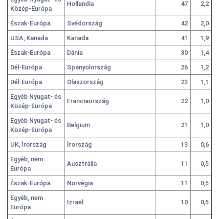
Hollandia
47
2,2
Közép-Európa
Észak-Európa
Svédország
42
2,0
USA, Kanada
Kanada
41
1,9
Észak-Európa
Dánia
30
1,4
Dél-Európa
Spanyolország
26
1,2
Dél-Európa
Olaszország
23
1,1
Egyéb Nyugat- és
Franciaország
22
1,0
Közép-Európa
Egyéb Nyugat- és
Belgium
21
1,0
Közép-Európa
UK, Írország
Írország
13
0,6
Egyéb, nem
Ausztrália
11
0,5
Európa
Észak-Európa
Norvégia
11
0,5
Egyéb, nem
Izrael
10
0,5
Európa