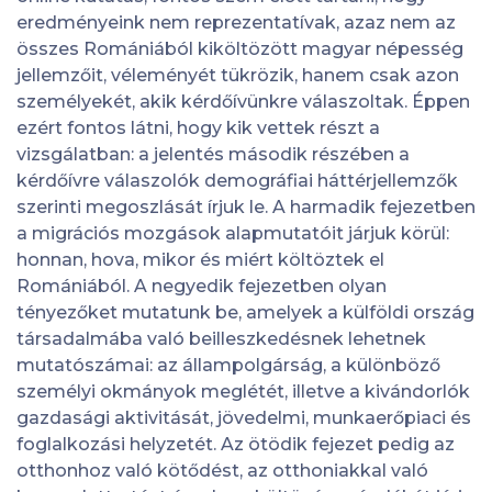
eredményeink nem reprezentatívak, azaz nem az
összes Romániából kiköltözött magyar népesség
jellemzőit, véleményét tükrözik, hanem csak azon
személyekét, akik kérdőívünkre válaszoltak. Éppen
ezért fontos látni, hogy kik vettek részt a
vizsgálatban: a jelentés második részében a
kérdőívre válaszolók demográfiai háttérjellemzők
szerinti megoszlását írjuk le. A harmadik fejezetben
a migrációs mozgások alapmutatóit járjuk körül:
honnan, hova, mikor és miért költöztek el
Romániából. A negyedik fejezetben olyan
tényezőket mutatunk be, amelyek a külföldi ország
társadalmába való beilleszkedésnek lehetnek
mutatószámai: az állampolgárság, a különböző
személyi okmányok meglétét, illetve a kivándorlók
gazdasági aktivitását, jövedelmi, munkaerőpiaci és
foglalkozási helyzetét. Az ötödik fejezet pedig az
otthonhoz való kötődést, az otthoniakkal való