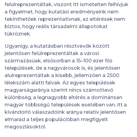
felülreprezentáltak, viszont itt ismételten felhívjuk
a figyelmet, hogy kutatási eredményeink nem
tekinthetőek reprezentatívnak, az eltérések nem
biztos, hogy reális társadalmi állapotokat
tükröznek.
Ugyanígy, a kutatásban résztvevők között
jelentősen felülreprezentáltak a városi
származásúak, elsősorban a 15–100 ezer fős
települések, de a nagyvárosok is, és jelentősen
alulreprezentáltak a kisebb, jellemzően a 2500
lélekszám alatti falvak. Az egyes települések
magyarságaránya szerint nincs számottevő
különbség, a legnagyobb eltérés a dominánsan
magyar többségű települések esetében van, itt a
kivándorló válaszadóink aránya relatív jelentősen
elmarad a teljes populációban megfigyelt
megoszlásoktól.