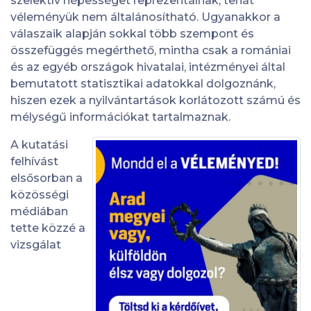
szelektív népességet reprezentálnak, tehát
véleményük nem általánosítható. Ugyanakkor a
válaszaik alapján sokkal több szempont és
összefüggés megérthető, mintha csak a romániai
és az egyéb országok hivatalai, intézményei által
bemutatott statisztikai adatokkal dolgoznánk,
hiszen ezek a nyilvántartások korlátozott számú és
mélységű információkat tartalmaznak.
A kutatási
felhívást
elsősorban a
közösségi
médiában
tette közzé a
vizsgálat