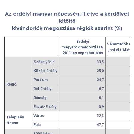
Az erdélyi magyar népesség, illetve a kérdőívet
kitöltő
kivándorlók megoszlása régiók szerint (%)
Erdélyi
Válaszadók
me
magyarok
megoszlása,
„hol élt
14 éve
2011-es
népszámlálás
Székelyföld
33,5
Közép-Erdély
25,0
Partium
24,7
Régió
Dél-Erdély
6,7
Bánság
6,1
Észak-Erdély
3,9
Város
52,3
Település
típusa
Falu
47,7
1000 lakos