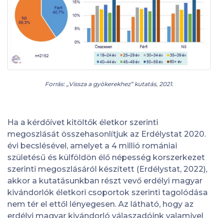
Forrás: „Vissza a gyökerekhez” kutatás, 2021.
Ha a kérdőívet kitöltők életkor szerinti
megoszlását összehasonlítjuk az Erdélystat 2020.
évi becslésével, amelyet a 4 millió romániai
születésű és külföldön élő népesség korszerkezet
szerinti megoszlásáról készített (Erdélystat, 2022),
akkor a kutatásunkban részt vevő erdélyi magyar
kivándorlók életkori csoportok szerinti tagolódása
nem tér el ettől lényegesen. Az látható, hogy az
erdélyi magyar kivándorló válaszadóink valamivel