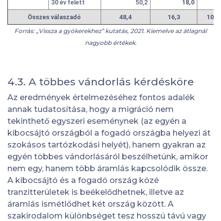
30 év felett
50,2
18,0
8
Összes válaszadó
48,4
16,3
10,3
Forrás: „Vissza a gyökerekhez” kutatás, 2021. Kiemelve az átlagnál
nagyobb értékek.
4.3. A többes vándorlás kérdésköre
Az eredmények értelmezéséhez fontos adalék
annak tudatosítása, hogy a migráció nem
tekinthető egyszeri eseménynek (az egyén a
kibocsájtó országból a fogadó országba helyezi át
szokásos tartózkodási helyét), hanem gyakran az
egyén többes vándorlásáról beszélhetünk, amikor
nem egy, hanem több áramlás kapcsolódik össze.
A kibocsájtó és a fogadó ország közé
tranzitterületek is beékelődhetnek, illetve az
áramlás ismétlődhet két ország között. A
szakirodalom különbséget tesz hosszú távú vagy