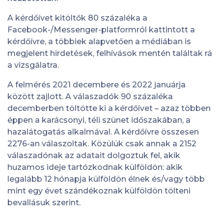
A kérdőívet kitöltők 80 százaléka a
Facebook-/Messenger-platformról kattintott a
kérdőívre, a többiek alapvetően a médiában is
megjelent hirdetések, felhívások mentén találtak rá
a vizsgálatra.
A felmérés 2021 decembere és 2022 januárja
között zajlott. A válaszadók 90 százaléka
decemberben töltötte ki a kérdőívet – azaz többen
éppen a karácsonyi, téli szünet időszakában, a
hazalátogatás alkalmával. A kérdőívre összesen
2276-an válaszoltak.
Közülük csak annak a 2152
válaszadónak az adatait dolgoztuk fel, akik
huzamos ideje tartózkodnak külföldön: akik
legalább 12 hónapja külföldön élnek és/vagy több
mint egy évet szándékoznak külföldön tölteni
bevallásuk szerint.