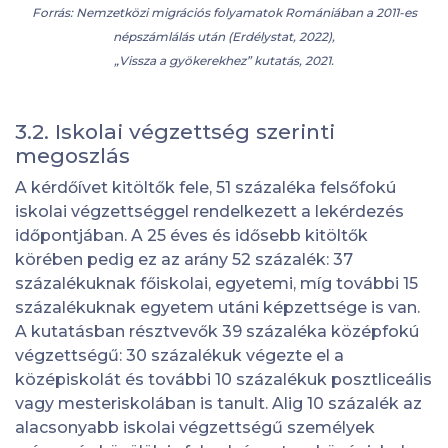
Forrás: Nemzetközi migrációs folyamatok Romániában a 2011-es
népszámlálás után (Erdélystat, 2022),
„Vissza a gyökerekhez” kutatás, 2021.
3.2. Iskolai végzettség szerinti
megoszlás
A kérdőívet kitöltők fele, 51 százaléka felsőfokú
iskolai végzettséggel rendelkezett a lekérdezés
időpontjában. A 25 éves és idősebb kitöltők
körében pedig ez az arány 52 százalék: 37
százalékuknak főiskolai, egyetemi, míg további 15
százalékuknak egyetem utáni képzettsége is van.
A kutatásban résztvevők 39 százaléka középfokú
végzettségű: 30 százalékuk végezte el a
középiskolát és további 10 százalékuk posztliceális
vagy mesteriskolában is tanult. Alig 10 százalék az
alacsonyabb iskolai végzettségű személyek