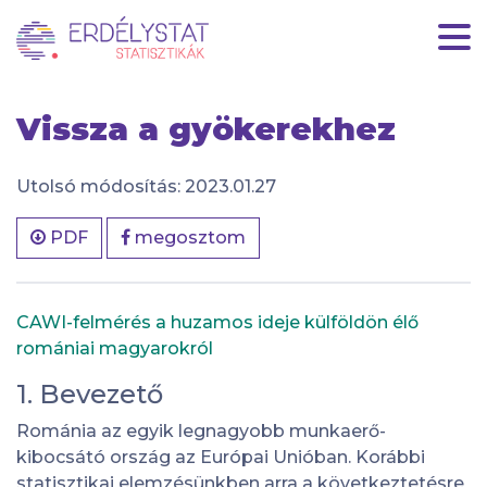
HU
|
EN
Vissza a gyökerekhez
Utolsó módosítás: 2023.01.27
PDF
megosztom
CAWI-felmérés a huzamos ideje külföldön élő
romániai magyarokról
1. Bevezető
Románia az egyik legnagyobb munkaerő-
kibocsátó ország az Európai Unióban. Korábbi
statisztikai elemzésünkben arra a következtetésre