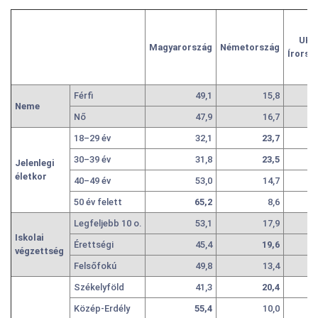
UK,
Magyar
ország
Német
ország
Ír
orsz
Férfi
49,1
15,8
10
Neme
Nő
47,9
16,7
10
18–29 év
32,1
23,7
13
30–39 év
31,8
23,5
17
Jelenlegi
életkor
40–49 év
53,0
14,7
9
50 év felett
65,2
8,6
4
Legfeljebb 10 o.
53,1
17,9
5
Iskolai
Érettségi
45,4
19,6
9
végzettség
Felsőfokú
49,8
13,4
11
Székelyföld
41,3
20,4
12
Közép-Erdély
55,4
10,0
9