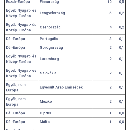
Észak-Európa
Finnország
10
0,5
Egyéb Nyugat- és
Lengyelország
5
0,2
Közép-Európa
Egyéb Nyugat- és
Csehország
4
0,2
Közép-Európa
Dél-Európa
Portugália
3
0,1
Dél-Európa
Görögország
2
0,1
Egyéb Nyugat- és
Luxemburg
2
0,1
Közép-Európa
Egyéb Nyugat- és
Szlovákia
2
0,1
Közép-Európa
Egyéb, nem
Egyesült Arab Emírségek
2
0,1
Európa
Egyéb, nem
Mexikó
2
0,1
Európa
Dél-Európa
Ciprus
1
0,0
Dél-Európa
Málta
1
0,0