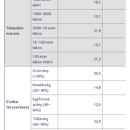
18,1
alatt
1000–2500
19,7
lakos
Település
2500–15 ezer
21,8
mérete
lakos
15–100 ezer
19,1
lakos
100 ezer
21,2
lakos felett
Szórvány
20,5
(<20%)
Kisebbség
14,8
(20–40%)
Egyforma
Etnikai
arány (40–
12,0
térszerkezet
60%)
Többség
22,9
(60–90%)