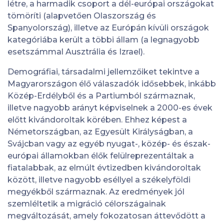
létre, a harmadik csoport a dél-európai országokat
tömöríti (alapvetően Olaszország és
Spanyolország), illetve az Európán kívüli országok
kategóriába került a többi állam (a legnagyobb
esetszámmal Ausztrália és Izrael).
Demográfiai, társadalmi jellemzőiket tekintve a
Magyarországon élő válaszadók idősebbek, inkább
Közép-Erdélyből és a Partiumból származnak,
illetve nagyobb arányt képviselnek a 2000-es évek
előtt kivándoroltak körében. Ehhez képest a
Németországban, az Egyesült Királyságban, a
Svájcban vagy az egyéb nyugat-, közép- és észak-
európai államokban élők felülreprezentáltak a
fiatalabbak, az elmúlt évtizedben kivándoroltak
között, illetve nagyobb eséllyel a székelyföldi
megyékből származnak. Az eredmények jól
szemléltetik a migráció célországainak
megváltozását, amely fokozatosan áttevődött a