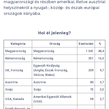
magyarországi és részben amerikai, illetve ausztriai
helyszínekről a nyugat-, közép- és észak-európai
országok irányába.
Hol él jelenleg?
Kategória
Ország
Esetszám
%
Magyarország
Magyarország
1 041
48,4
Németország
Németország
351
16,3
Egyesült Királyság
UK, Írország
(Anglia, Észak-Írország,
209
9,7
Skócia, Wales)
Ausztria
Ausztria
80
3,7
Svájc
Svájc
75
3,5
Amerikai Egyesült Államok
USA, Kanada
58
2,7
(USA)
Egyéb Nyugat- és