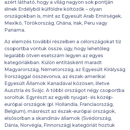
azért látható, hogy a világ nagyon sok pontján
élnek Erdélyből külföldre költözők – olyan
országokban is, mint az Egyesült Arab Emírségek,
Mexikó, Törökország, Ghána, Irak, Peru vagy
Panama.
Az elemzés további részeiben a célországokat tíz
csoportba vontuk össze, úgy, hogy lehetőleg
legalább ötven esetszám legyen az egyes
kategóriákban. Külön entitásként maradt
Magyarország, Németország, az Egyesült Királyság
Írországgal összevonva, az észak-amerikai
Egyesült Államok Kanadával közösen, illetve
Ausztria és Svájc. A többi országot négy csoportba
soroltuk. Egyrészt az egyéb nyugat- és közép-
európai országok (pl. Hollandia, Franciaország,
Belgium), másrészt az észak-európai országok,
elsősorban a skandináv államok (Svédország,
Dánia, Norvégia, Finnország) kategóriát hoztuk