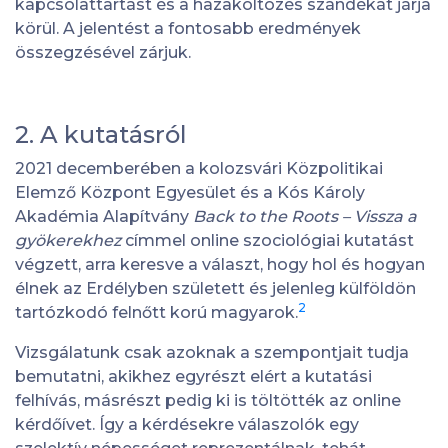
kapcsolattartást és a hazaköltözés szándékát járja
körül. A jelentést a fontosabb eredmények
összegzésével zárjuk.
2. A kutatásról
2021 decemberében a kolozsvári Közpolitikai
Elemző Központ Egyesület és a Kós Károly
Akadémia Alapítvány
Back to the Roots – Vissza a
gyökerekhez
címmel online szociológiai kutatást
végzett, arra keresve a választ, hogy hol és hogyan
élnek az Erdélyben született és jelenleg külföldön
2
tartózkodó felnőtt korú magyarok.
Vizsgálatunk csak azoknak a szempontjait tudja
bemutatni, akikhez egyrészt elért a kutatási
felhívás, másrészt pedig ki is töltötték az online
kérdőívet. Így a kérdésekre válaszolók egy