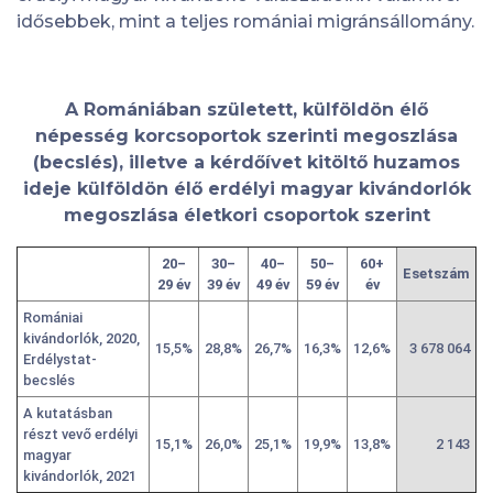
idősebbek, mint a teljes romániai migránsállomány.
A Romániában született, külföldön élő
népesség korcsoportok szerinti megoszlása
(becslés), illetve a kérdőívet kitöltő huzamos
ideje külföldön élő erdélyi magyar kivándorlók
megoszlása életkori csoportok szerint
20–
30–
40–
50–
60+
Esetszám
29 év
39 év
49 év
59 év
év
Romániai
kivándorlók, 2020,
15,5%
28,8%
26,7%
16,3%
12,6%
3 678 064
Erdélystat-
becslés
A kutatásban
részt vevő erdélyi
15,1%
26,0%
25,1%
19,9%
13,8%
2 143
magyar
kivándorlók, 2021