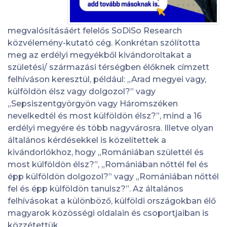
megvalósításáért felelős SoDiSo Research
közvélemény-kutató cég. Konkrétan szólította
meg az erdélyi megyékből kivándoroltakat a
születési/ származási térségben élőknek címzett
felhíváson keresztül, például: „Arad megyei vagy,
külföldön élsz vagy dolgozol?” vagy
„Sepsiszentgyörgyön vagy Háromszéken
nevelkedtél és most külföldön élsz?”, mind a 16
erdélyi megyére és több nagyvárosra. Illetve olyan
általános kérdésekkel is közelítettek a
kivándorlókhoz, hogy „Romániában születtél és
most külföldön élsz?”, „Romániában nőttél fel és
épp külföldön dolgozol?” vagy „Romániában nőttél
fel és épp külföldön tanulsz?”. Az általános
felhívásokat a különböző, külföldi országokban élő
magyarok közösségi oldalain és csoportjaiban is
közzétettük.