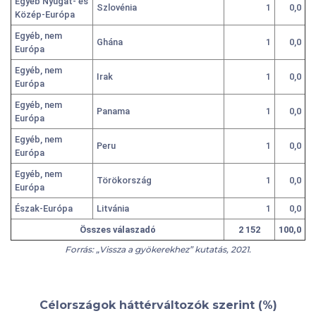
Egyéb Nyugat- és
Szlovénia
1
0,0
Közép-Európa
Egyéb, nem
Ghána
1
0,0
Európa
Egyéb, nem
Irak
1
0,0
Európa
Egyéb, nem
Panama
1
0,0
Európa
Egyéb, nem
Peru
1
0,0
Európa
Egyéb, nem
Törökország
1
0,0
Európa
Észak-Európa
Litvánia
1
0,0
Összes válaszadó
2 152
100,0
Forrás: „Vissza a gyökerekhez” kutatás, 2021.
Célországok háttérváltozók szerint (%)