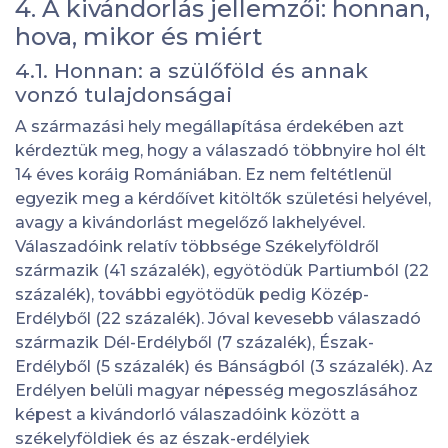
4. A kivándorlás jellemzői: honnan,
hova, mikor és miért
4.1. Honnan: a szülőföld és annak
vonzó tulajdonságai
A származási hely megállapítása érdekében azt
kérdeztük meg, hogy a válaszadó többnyire hol élt
14 éves koráig Romániában. Ez nem feltétlenül
egyezik meg a kérdőívet kitöltők születési helyével,
avagy a kivándorlást megelőző lakhelyével.
Válaszadóink relatív többsége Székelyföldről
származik (41 százalék), egyötödük Partiumból (22
százalék), további egyötödük pedig Közép-
Erdélyből (22 százalék). Jóval kevesebb válaszadó
származik Dél-Erdélyből (7 százalék), Észak-
Erdélyből (5 százalék) és Bánságból (3 százalék). Az
Erdélyen belüli magyar népesség megoszlásához
képest a kivándorló válaszadóink között a
székelyföldiek és az észak-erdélyiek