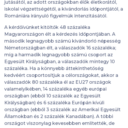
jutásától, az adott országokban élők életkorától,
iskolai végzettségétől, a kivándorlás időpontjától, a
Romániára irányuló figyelmük intenzitásától.
A kérdőívünket kitöltők 48 százaléka
Magyarországon élt a kérdezés időpontjában. A
második legnagyobb számú kivándorló népesség
Németországban élt, a válaszadók 16 százaléka;
míg a harmadik legnagyobb számú csoport az
Egyesült Királyságban, a válaszadók mintegy 10
százaléka. Ha a könnyebb áttekinthetőség
kedvéért csoportosítjuk a célországokat, akkor a
válaszadók 80 százaléka él az EU27 országok
valamelyikében, 14 százaléka egyéb európai
országban (ebből 10 százalék az Egyesült
Királyságban) és 6 százaléka Európán kívüli
országban (ebből 3 százalék az Amerikai Egyesült
Államokban és 2 százalék Kanadában). A többi
országot viszonylag kevesebben említették, de