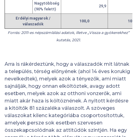
Nagytöbbség
29,9
(90% felett)
Erdélyi magyarok /
100,0
100,
válaszadók
Forrás: 2011-es népszámlálási adatok, illetve „Vissza a gyökerekhez”
kutatás, 2021.
Arra is rákérdeztünk, hogy a válaszadók mit látnak
a település, térség előnyének (ahol 14 éves korukig
nevelkedtek), melyek azok a tényezők, ami miatt
sajnálják, hogy onnan elköltöztek, avagy adott
esetben, melyek azok az otthoni vonzerők, ami
miatt akár haza is költöznének. A nyitott kérdésre
a kitöltők 81 százaléka válaszolt. A szöveges
válaszokat kilenc kategóriába csoportosítottuk,
amelyek persze sok esetben szervesen
összekapcsolódnak az attitűdök szintjén. Ha egy