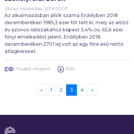
Utolsó módosítás: 2019.03.07
Az alkalmazásban állók száma Erdélyben 2018
decemberében 1985,3 ezer főt tett ki, mely az előző
év azonos időszakához képest 3,4%-os, 65,6 ezer
főnyi emelkedést jelent. Erdélyben 2018
decemberében 2701 lej volt az egy főre eső nettó
átlagkereset.
Tovább olvasom
PDF
Previous
Next
«
1
2
3
4
»