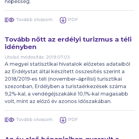
népesség.
Tovább olvasom
PDF
Tovább nőtt az erdélyi turizmus a téli
idényben
Utolsó módosítás: 2019.07.03
A megyei statisztikai hivatalok előzetes adataiból
az Erdélystat által készített összesítés szerint a
2018/2019-es téli (november–áprilisi) turisztikai
szezonban, Erdélyben a turistaérkezések száma
9,2%-kal, a vendégéjszakáké 10,1%-kal magasabb
volt, mint az előző év azonos időszakában.
Tovább olvasom
PDF