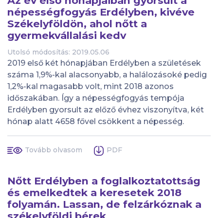
Az év első hónapjaiban gyorsult a
népességfogyás Erdélyben, kivéve
Székelyföldön, ahol nőtt a
gyermekvállalási kedv
Utolsó módosítás: 2019.05.06
2019 első két hónapjában Erdélyben a születések
száma 1,9%-kal alacsonyabb, a halálozásoké pedig
1,2%-kal magasabb volt, mint 2018 azonos
időszakában. Így a népességfogyás tempója
Erdélyben gyorsult az előző évhez viszonyítva, két
hónap alatt 4658 fővel csökkent a népesség.
Tovább olvasom
PDF
Nőtt Erdélyben a foglalkoztatottság
és emelkedtek a keresetek 2018
folyamán. Lassan, de felzárkóznak a
székelyföldi bérek