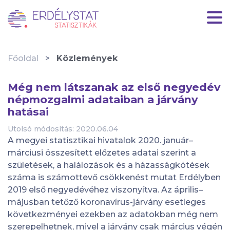
HU
|
EN
Főoldal
Közlemények
Még nem látszanak az első negyedév
népmozgalmi adataiban a járvány
hatásai
Utolsó módosítás: 2020.06.04
A megyei statisztikai hivatalok 2020. január–
márciusi összesített előzetes adatai szerint a
születések, a halálozások és a házasságkötések
száma is számottevő csökkenést mutat Erdélyben
2019 első negyedévéhez viszonyítva. Az április–
májusban tetőző koronavírus-járvány esetleges
következményei ezekben az adatokban még nem
szerepelhetnek, mivel a járvány csak március végén