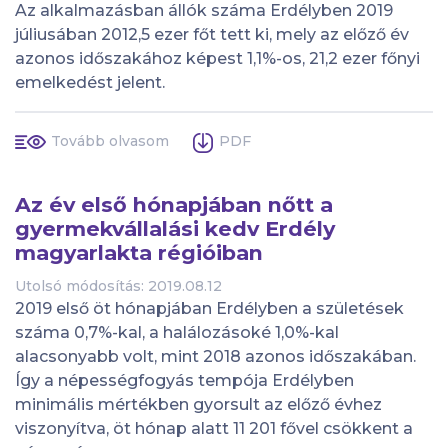
Az alkalmazásban állók száma Erdélyben 2019
júliusában 2012,5 ezer főt tett ki, mely az előző év
azonos időszakához képest 1,1%-os, 21,2 ezer főnyi
emelkedést jelent.
Tovább olvasom
PDF
Az év első hónapjában nőtt a
gyermekvállalási kedv Erdély
magyarlakta régióiban
Utolsó módosítás: 2019.08.12
2019 első öt hónapjában Erdélyben a születések
száma 0,7%-kal, a halálozásoké 1,0%-kal
alacsonyabb volt, mint 2018 azonos időszakában.
Így a népességfogyás tempója Erdélyben
minimális mértékben gyorsult az előző évhez
viszonyítva, öt hónap alatt 11 201 fővel csökkent a