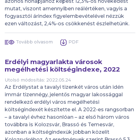
azonos hónapjához képest 12,3%-os növekedést
mutat, viszont amennyiben reálértéken, vagyis a
fogyasztói árindex figyelembevételével nézzük
ezen változást, 2,4%-os csökkenést észlelhetünk.
Tovább olvasom
PDF
Erdélyi magyarlakta városok
megélhetési költségindexe, 2022
Utolsó módosítás: 2022.05.24
Az Erdélystat a tavalyi tizenkét város után idén
immár tizennégy, jelentős magyar lakossággal
rendelkező erdélyi város megélhetési
költségindexét készítette el. A 2022-es rangsorban
– a tavalyi évhez hasonlóan – az első három város
továbbra is Kolozsvár, Brassó és Temesvár,
azonban a költségindexük jobban közelít
Kolozsváréhoz. Az eredmények szerint Brassó 5,3,