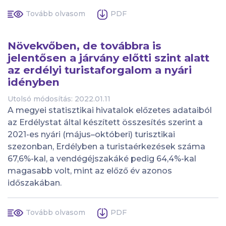
Tovább olvasom
PDF
Növekvőben, de továbbra is
jelentősen a járvány előtti szint alatt
az erdélyi turistaforgalom a nyári
idényben
Utolsó módosítás: 2022.01.11
A megyei statisztikai hivatalok előzetes adataiból
az Erdélystat által készített összesítés szerint a
2021-es nyári (május–októberi) turisztikai
szezonban, Erdélyben a turistaérkezések száma
67,6%-kal, a vendégéjszakáké pedig 64,4%-kal
magasabb volt, mint az előző év azonos
időszakában.
Tovább olvasom
PDF