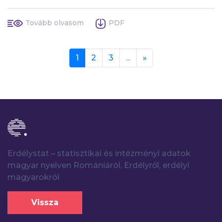
Tovább olvasom
PDF
Next
1
2
3
...
»
Erdélystat – statisztikai és intézményi adatok
magyar nyelven Romániáról, Erdélyről, erdélyi
magyarokról
Vissza