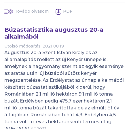
Tovább olvasom
PDF
Búzastatisztika augusztus 20-a
alkalmából
Utolsó módosítás: 2021.08.19
Augusztus 20-a Szent István király és az
államalapítás mellett az új kenyér ünnepe is,
amelynek a hagyomány szerint az egyik eseménye
az aratás utáni új búzából sütött kenyér
megszentelése. Az Erdélystat az ünnep alkalmából
készített búzastatisztikájából kiderül, hogy
Romániában 2,1 millió hektáron 9,1 millió tonna
búzát, Erdélyben pedig 475,7 ezer hektáron 2,1
millió tonna búzát takarítottak be az elmúlt öt év
átlagában. Romániában tehát 4,3, Erdélyben 4,5
tonna volt az éves hektáronkénti termésátlag
2016–2020 között.