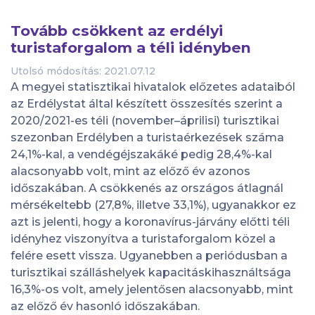
Tovább csökkent az erdélyi
turistaforgalom a téli idényben
Utolsó módosítás: 2021.07.12
A megyei statisztikai hivatalok előzetes adataiból
az Erdélystat által készített összesítés szerint a
2020/2021-es téli (november–áprilisi) turisztikai
szezonban Erdélyben a turistaérkezések száma
24,1%-kal, a vendégéjszakáké pedig 28,4%-kal
alacsonyabb volt, mint az előző év azonos
időszakában. A csökkenés az országos átlagnál
mérsékeltebb (27,8%, illetve 33,1%), ugyanakkor ez
azt is jelenti, hogy a koronavírus-járvány előtti téli
idényhez viszonyítva a turistaforgalom közel a
felére esett vissza. Ugyanebben a periódusban a
turisztikai szálláshelyek kapacitáskihasználtsága
16,3%-os volt, amely jelentősen alacsonyabb, mint
az előző év hasonló időszakában.