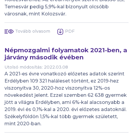
Temesvár pedig 5,9%-kal bizonyult olcsóbb
városnak, mint Kolozsvár.
Tovább olvasom
PDF
Népmozgalmi folyamatok 2021-ben, a
járvány második évében
Utolsó módosítás: 2022.03.08
A 2021-es évre vonatkozó előzetes adatok szerint
Erdélyben 109 321 haláleset történt, ez 2019-hez
viszonyítva 30, 2020-hoz viszonyítva 12%-os
növekedést jelent. Ezzel szemben 62 638 gyermek
jött a világra Erdélyben, ami 6%-kal alacsonyabb a
2019. évi és 0,1%-kal a 2020. évi előzetes adatoknál.
Székelyföldön 1,5%-kal több gyermek született,
mint 2020-ban.