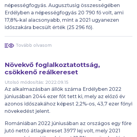
népességfogyás. Augusztusig összességében
Erdélyben a népességfogyás 20 790 fő volt, ami
17,8%-kal alacsonyabb, mint a 2021 ugyanezen
időszakára becsült érték (25 296 fő).
Tovább olvasom
Növekvő foglalkoztatottság,
csökkenő reálkereset
Utolsó módosítás: 2022.09.15
Az alkalmazásban állók száma Erdélyben 2022
júniusában 2044 ezer főt tett ki, mely az előző év
azonos időszakához képest 2,2%-os, 43,7 ezer főnyi
növekedést jelent.
Romániában 2022 júniusában az országos egy főre
jutó nettó átlagkereset 3977 lej volt, mely 2021