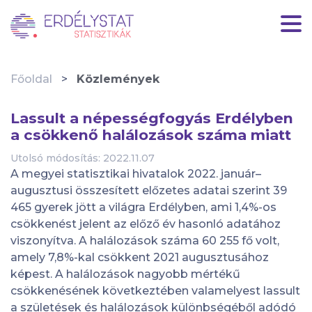
HU
|
EN
Főoldal
Közlemények
Lassult a népességfogyás Erdélyben
a csökkenő halálozások száma miatt
Utolsó módosítás: 2022.11.07
A megyei statisztikai hivatalok 2022. január–
augusztusi összesített előzetes adatai szerint 39
465 gyerek jött a világra Erdélyben, ami 1,4%-os
csökkenést jelent az előző év hasonló adatához
viszonyítva. A halálozások száma 60 255 fő volt,
amely 7,8%-kal csökkent 2021 augusztusához
képest. A halálozások nagyobb mértékű
csökkenésének következtében valamelyest lassult
a születések és halálozások különbségéből adódó